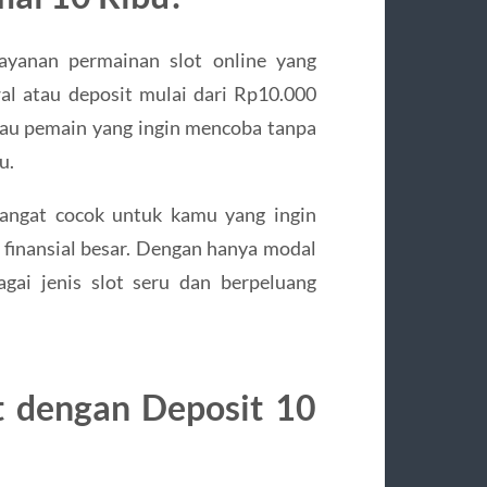
ayanan permainan slot online yang
l atau deposit mulai dari Rp10.000
tau pemain yang ingin mencoba tanpa
u.
sangat cocok untuk kamu yang ingin
 finansial besar. Dengan hanya modal
gai jenis slot seru dan berpeluang
t dengan Deposit 10