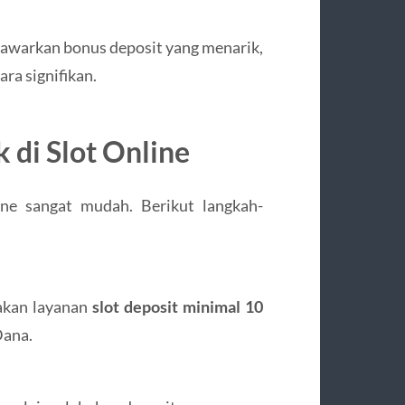
nawarkan bonus deposit yang menarik,
ra signifikan.
di Slot Online
ne sangat mudah. Berikut langkah-
iakan layanan
slot deposit minimal 10
ana.