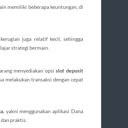
in memiliki beberapa keuntungan, di
rugian juga relatif kecil, sehingga
ajar strategi bermain.
karang menyediakan opsi
slot deposit
sa melakukan transaksi dengan cepat
na
, yakni menggunakan aplikasi Dana
dan praktis.