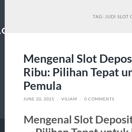
TAG:
JUDI SLOT 
.COM
Mengenal Slot Depos
Ribu: Pilihan Tepat 
Pemula
JUNE 20, 2025
/
VILIAM
/
0 COMMENTS
Mengenal Slot Deposit
Pilihan Tepat untu