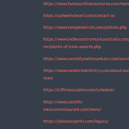
https://www.famouschinesesmyrna.com/men
https://yahwehsheart.com/contact-us
https://www.templedetroit.com/policies.php
https://www.indiecountrymusicaustralia.co
recipients-of-icma-awards.php
https://www.serenitynailsmankato.com/servi
https://www.newkirkdentistry.com/about/our
team
https://e3fitnesssalem.com/schedule/
https://www.castillo-
mexicanrestaurant.com/menu/
https://joelouisspirits.com/legacy/