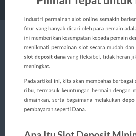
Industri permainan slot online semakin berke
fitur yang banyak dicari oleh para pemain ada
ini memberikan kesempatan kepada pemain den
menikmati permainan slot secara mudah dan
slot deposit dana
yang fleksibel, tidak heran j
meningkat.
Pada artikel ini, kita akan membahas berbagai 
ribu
, termasuk keuntungan bermain dengan mod
dimainkan, serta bagaimana melakukan
depo
pembayaran seperti Dana.
Apa Itu Slot Deposit Mini