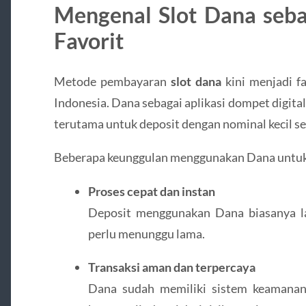
Mengenal Slot Dana seb
Favorit
Metode pembayaran
slot dana
kini menjadi fa
Indonesia. Dana sebagai aplikasi dompet digita
terutama untuk deposit dengan nominal kecil sep
Beberapa keunggulan menggunakan Dana untuk d
Proses cepat dan instan
Deposit menggunakan Dana biasanya l
perlu menunggu lama.
Transaksi aman dan terpercaya
Dana sudah memiliki sistem keamanan