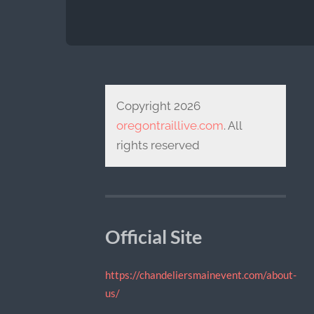
Copyright 2026
oregontraillive.com
. All
rights reserved
Official Site
https://chandeliersmainevent.com/about-
us/