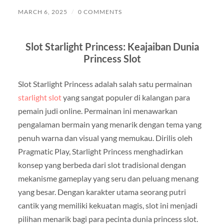
MARCH 6, 2025
/
0 COMMENTS
Slot Starlight Princess: Keajaiban Dunia
Princess Slot
Slot Starlight Princess adalah salah satu permainan
starlight slot
yang sangat populer di kalangan para
pemain judi online. Permainan ini menawarkan
pengalaman bermain yang menarik dengan tema yang
penuh warna dan visual yang memukau. Dirilis oleh
Pragmatic Play, Starlight Princess menghadirkan
konsep yang berbeda dari slot tradisional dengan
mekanisme gameplay yang seru dan peluang menang
yang besar. Dengan karakter utama seorang putri
cantik yang memiliki kekuatan magis, slot ini menjadi
pilihan menarik bagi para pecinta dunia princess slot.