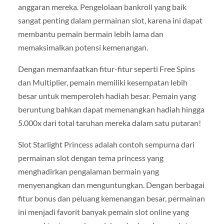
anggaran mereka. Pengelolaan bankroll yang baik
sangat penting dalam permainan slot, karena ini dapat
membantu pemain bermain lebih lama dan
memaksimalkan potensi kemenangan.
Dengan memanfaatkan fitur-fitur seperti Free Spins
dan Multiplier, pemain memiliki kesempatan lebih
besar untuk memperoleh hadiah besar. Pemain yang
beruntung bahkan dapat memenangkan hadiah hingga
5.000x dari total taruhan mereka dalam satu putaran!
Slot Starlight Princess adalah contoh sempurna dari
permainan slot dengan tema princess yang
menghadirkan pengalaman bermain yang
menyenangkan dan menguntungkan. Dengan berbagai
fitur bonus dan peluang kemenangan besar, permainan
ini menjadi favorit banyak pemain slot online yang