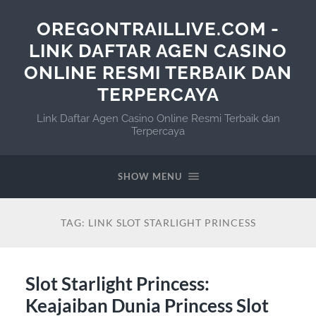
OREGONTRAILLIVE.COM -
LINK DAFTAR AGEN CASINO
ONLINE RESMI TERBAIK DAN
TERPERCAYA
Link Daftar Agen Casino Online Resmi Terbaik dan
Terpercaya
SHOW MENU
TAG:
LINK SLOT STARLIGHT PRINCESS
Slot Starlight Princess:
Keajaiban Dunia Princess Slot