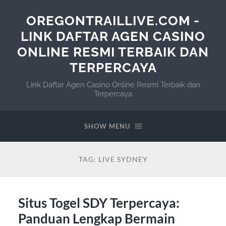
OREGONTRAILLIVE.COM -
LINK DAFTAR AGEN CASINO
ONLINE RESMI TERBAIK DAN
TERPERCAYA
Link Daftar Agen Casino Online Resmi Terbaik dan
Terpercaya
SHOW MENU
TAG:
LIVE SYDNEY
Situs Togel SDY Terpercaya:
Panduan Lengkap Bermain