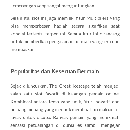
kemenangan yang sangat menguntungkan.
Selain itu, slot ini juga memiliki fitur Multipliers yang
bisa memperbesar hadiah secara signifikan saat
kondisi tertentu terpenuhi. Semua fitur ini dirancang
untuk memberikan pengalaman bermain yang seru dan
memuaskan.
Popularitas dan Keseruan Bermain
Sejak diluncurkan, The Great Icescape telah menjadi
salah satu slot favorit di kalangan pemain online.
Kombinasi antara tema yang unik, fitur inovatif, dan
peluang menang yang menarik membuat permainan ini
layak untuk dicoba. Banyak pemain yang menikmati
sensasi petualangan di dunia es sambil mengejar