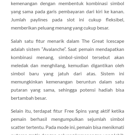
kemenangan dengan membentuk kombinasi simbol
yang sama pada garis pembayaran dari kiri ke kanan.
Jumlah paylines pada slot ini cukup fleksibel,
memberikan peluang menang yang cukup besar.
Salah satu fitur menarik dalam The Great Icescape
adalah sistem “Avalanche”. Saat pemain mendapatkan
kombinasi menang, simbol-simbol tersebut akan
meledak dan menghilang, kemudian digantikan oleh
simbol baru yang jatuh dari atas. Sistem ini
memungkinkan kemenangan beruntun dalam satu
putaran yang sama, sehingga potensi hadiah bisa
bertambah besar.
Selain itu, terdapat fitur Free Spins yang aktif ketika
pemain berhasil mengumpulkan sejumlah simbol
scatter tertentu. Pada mode ini, pemain bisa menikmati