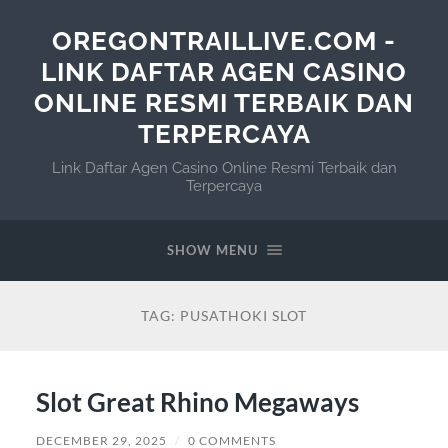
OREGONTRAILLIVE.COM -
LINK DAFTAR AGEN CASINO
ONLINE RESMI TERBAIK DAN
TERPERCAYA
Link Daftar Agen Casino Online Resmi Terbaik dan
Terpercaya
SHOW MENU
TAG:
PUSATHOKI SLOT
Slot Great Rhino Megaways
DECEMBER 29, 2025
/
0 COMMENTS