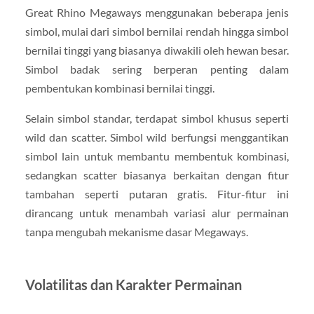
Great Rhino Megaways menggunakan beberapa jenis
simbol, mulai dari simbol bernilai rendah hingga simbol
bernilai tinggi yang biasanya diwakili oleh hewan besar.
Simbol badak sering berperan penting dalam
pembentukan kombinasi bernilai tinggi.
Selain simbol standar, terdapat simbol khusus seperti
wild dan scatter. Simbol wild berfungsi menggantikan
simbol lain untuk membantu membentuk kombinasi,
sedangkan scatter biasanya berkaitan dengan fitur
tambahan seperti putaran gratis. Fitur-fitur ini
dirancang untuk menambah variasi alur permainan
tanpa mengubah mekanisme dasar Megaways.
Volatilitas dan Karakter Permainan