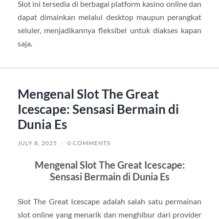
Slot ini tersedia di berbagai platform kasino online dan
dapat dimainkan melalui desktop maupun perangkat
seluler, menjadikannya fleksibel untuk diakses kapan
saja.
Mengenal Slot The Great
Icescape: Sensasi Bermain di
Dunia Es
JULY 8, 2025
/
0 COMMENTS
Mengenal Slot The Great Icescape:
Sensasi Bermain di Dunia Es
Slot The Great Icescape adalah salah satu permainan
slot online yang menarik dan menghibur dari provider