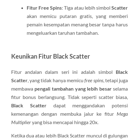
Fitur Free Spins
: Tiga atau lebih simbol
Scatter
akan memicu putaran gratis, yang memberi
pemain kesempatan menang besar tanpa harus
mengeluarkan taruhan tambahan.
Keunikan Fitur Black Scatter
Fitur andalan dalam seri ini adalah simbol
Black
Scatter
, yang tidak hanya memicu
free spins
, tetapi juga
membawa
pengali tambahan yang lebih besar
selama
fitur bonus berlangsung. Tidak seperti scatter biasa,
Black Scatter
dapat menggandakan potensi
kemenangan dengan membuka jalur ke fitur
Mega
Multiplier
yang bisa mencapai hingga 20x.
Ketika dua atau lebih Black Scatter muncul di gulungan