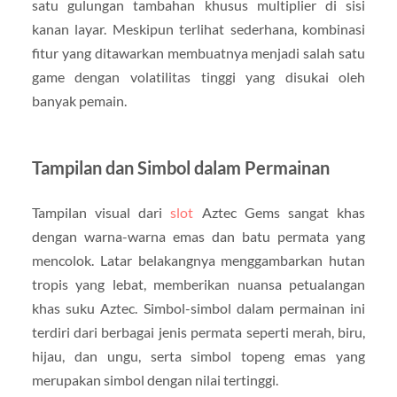
satu gulungan tambahan khusus multiplier di sisi
kanan layar. Meskipun terlihat sederhana, kombinasi
fitur yang ditawarkan membuatnya menjadi salah satu
game dengan volatilitas tinggi yang disukai oleh
banyak pemain.
Tampilan dan Simbol dalam Permainan
Tampilan visual dari
slot
Aztec Gems sangat khas
dengan warna-warna emas dan batu permata yang
mencolok. Latar belakangnya menggambarkan hutan
tropis yang lebat, memberikan nuansa petualangan
khas suku Aztec. Simbol-simbol dalam permainan ini
terdiri dari berbagai jenis permata seperti merah, biru,
hijau, dan ungu, serta simbol topeng emas yang
merupakan simbol dengan nilai tertinggi.