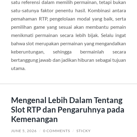
satu referensi dalam memilih permainan, tetapi bukan
satu-satunya faktor penentu hasil. Kombinasi antara
pemahaman RTP, pengelolaan modal yang baik, serta
pemilihan game yang sesuai akan membantu pemain
menikmati permainan secara lebih bijak. Selalu ingat
bahwa slot merupakan permainan yang mengandalkan
keberuntungan, sehingga bermainlah secara
bertanggung jawab dan jadikan hiburan sebagai tujuan
utama.
Mengenal Lebih Dalam Tentang
Slot RTP dan Pengaruhnya pada
Kemenangan
JUNE 5, 2026
/
0 COMMENTS
/
STICKY