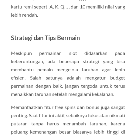
kartu remi seperti A, K, Q, J, dan 10 memiliki nilai yang
lebih rendah.
Strategi dan Tips Bermain
Meskipun permainan slot didasarkan pada
keberuntungan, ada beberapa strategi yang bisa
membantu pemain mengelola taruhan agar lebih
efisien. Salah satunya adalah mengatur budget
permainan dengan baik, jangan tergoda untuk terus
menaikkan taruhan setelah mengalami kekalahan.
Memanfaatkan fitur free spins dan bonus juga sangat
penting. Saat fitur ini aktif, sebaiknya fokus dan nikmati
putaran tanpa harus menambah taruhan, karena
peluang kemenangan besar biasanya lebih tinggi di