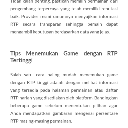
Tidak kalah penting, pastikan memilih permainan dari
pengembang terpercaya yang telah memiliki reputasi
baik. Provider resmi umumnya menyajikan informasi
RTP secara transparan sehingga pemain dapat
mengambil keputusan berdasarkan data yang jelas.
Tips Menemukan Game dengan RTP
Tertinggi
Salah satu cara paling mudah menemukan game
dengan RTP tinggi adalah dengan melihat informasi
yang tersedia pada halaman permainan atau daftar
RTP harian yang disediakan oleh platform. Bandingkan
beberapa game sebelum menentukan pilihan agar
Anda mendapatkan gambaran mengenai persentase
RTP masing-masing permainan.