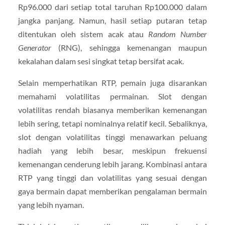
Rp96.000 dari setiap total taruhan Rp100.000 dalam
jangka panjang. Namun, hasil setiap putaran tetap
ditentukan oleh sistem acak atau
Random Number
Generator
(RNG), sehingga kemenangan maupun
kekalahan dalam sesi singkat tetap bersifat acak.
Selain memperhatikan RTP, pemain juga disarankan
memahami volatilitas permainan. Slot dengan
volatilitas rendah biasanya memberikan kemenangan
lebih sering, tetapi nominalnya relatif kecil. Sebaliknya,
slot dengan volatilitas tinggi menawarkan peluang
hadiah yang lebih besar, meskipun frekuensi
kemenangan cenderung lebih jarang. Kombinasi antara
RTP yang tinggi dan volatilitas yang sesuai dengan
gaya bermain dapat memberikan pengalaman bermain
yang lebih nyaman.