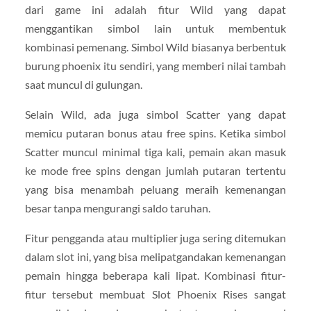
dari game ini adalah fitur Wild yang dapat
menggantikan simbol lain untuk membentuk
kombinasi pemenang. Simbol Wild biasanya berbentuk
burung phoenix itu sendiri, yang memberi nilai tambah
saat muncul di gulungan.
Selain Wild, ada juga simbol Scatter yang dapat
memicu putaran bonus atau free spins. Ketika simbol
Scatter muncul minimal tiga kali, pemain akan masuk
ke mode free spins dengan jumlah putaran tertentu
yang bisa menambah peluang meraih kemenangan
besar tanpa mengurangi saldo taruhan.
Fitur pengganda atau multiplier juga sering ditemukan
dalam slot ini, yang bisa melipatgandakan kemenangan
pemain hingga beberapa kali lipat. Kombinasi fitur-
fitur tersebut membuat Slot Phoenix Rises sangat