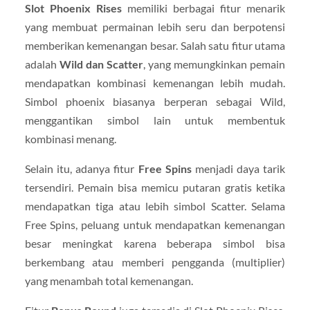
Slot Phoenix Rises
memiliki berbagai fitur menarik
yang membuat permainan lebih seru dan berpotensi
memberikan kemenangan besar. Salah satu fitur utama
adalah
Wild dan Scatter
, yang memungkinkan pemain
mendapatkan kombinasi kemenangan lebih mudah.
Simbol phoenix biasanya berperan sebagai Wild,
menggantikan simbol lain untuk membentuk
kombinasi menang.
Selain itu, adanya fitur
Free Spins
menjadi daya tarik
tersendiri. Pemain bisa memicu putaran gratis ketika
mendapatkan tiga atau lebih simbol Scatter. Selama
Free Spins, peluang untuk mendapatkan kemenangan
besar meningkat karena beberapa simbol bisa
berkembang atau memberi pengganda (multiplier)
yang menambah total kemenangan.