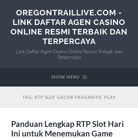
OREGONTRAILLIVE.COM -
LINK DAFTAR AGEN CASINO
ONLINE RESMI TERBAIK DAN
TERPERCAYA
Link Daftar Agen Casino Online Resmi Terbaik dan
Terpercaya
SHOW MENU
TAG:
RTP SLOT GACOR PRAGMATIC PLAY
Panduan Lengkap RTP Slot Hari
Ini untuk Menemukan Game