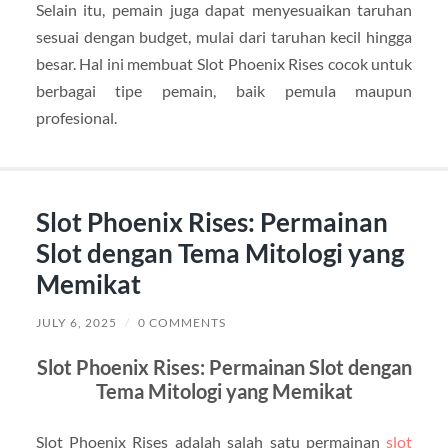
Selain itu, pemain juga dapat menyesuaikan taruhan
sesuai dengan budget, mulai dari taruhan kecil hingga
besar. Hal ini membuat Slot Phoenix Rises cocok untuk
berbagai tipe pemain, baik pemula maupun
profesional.
Slot Phoenix Rises: Permainan
Slot dengan Tema Mitologi yang
Memikat
JULY 6, 2025
/
0 COMMENTS
Slot Phoenix Rises: Permainan Slot dengan
Tema Mitologi yang Memikat
Slot Phoenix Rises adalah salah satu permainan
slot