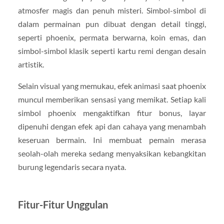
atmosfer magis dan penuh misteri. Simbol-simbol di
dalam permainan pun dibuat dengan detail tinggi,
seperti phoenix, permata berwarna, koin emas, dan
simbol-simbol klasik seperti kartu remi dengan desain
artistik.
Selain visual yang memukau, efek animasi saat phoenix
muncul memberikan sensasi yang memikat. Setiap kali
simbol phoenix mengaktifkan fitur bonus, layar
dipenuhi dengan efek api dan cahaya yang menambah
keseruan bermain. Ini membuat pemain merasa
seolah-olah mereka sedang menyaksikan kebangkitan
burung legendaris secara nyata.
Fitur-Fitur Unggulan