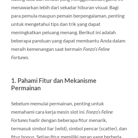
menawarkan lebih dari sekadar hiburan visual. Bagi
para pemula maupun pemain berpengalaman, penting
untuk mengetahui tips dan trik yang dapat
meningkatkan peluang menang. Berikut ini adalah
beberapa panduan yang dapat membantu Anda dalam
meraih kemenangan saat bermain
Fonzo’s Feline
Fortunes
.
1.
Pahami Fitur dan Mekanisme
Permainan
Sebelum memulai permainan, penting untuk
memahami cara kerja mesin slot ini.
Fonzo’s Feline
Fortunes
hadir dengan beberapa fitur menarik,
termasuk simbol liar (wild), simbol pencar (scatter), dan
fitur bonus. Setiap fitur memiliki peran yang berbeda