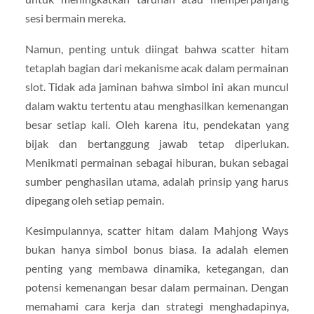
sesi bermain mereka.
Namun, penting untuk diingat bahwa scatter hitam
tetaplah bagian dari mekanisme acak dalam permainan
slot. Tidak ada jaminan bahwa simbol ini akan muncul
dalam waktu tertentu atau menghasilkan kemenangan
besar setiap kali. Oleh karena itu, pendekatan yang
bijak dan bertanggung jawab tetap diperlukan.
Menikmati permainan sebagai hiburan, bukan sebagai
sumber penghasilan utama, adalah prinsip yang harus
dipegang oleh setiap pemain.
Kesimpulannya, scatter hitam dalam Mahjong Ways
bukan hanya simbol bonus biasa. Ia adalah elemen
penting yang membawa dinamika, ketegangan, dan
potensi kemenangan besar dalam permainan. Dengan
memahami cara kerja dan strategi menghadapinya,