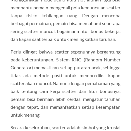
membantu pemain mengenali pola kemunculan scatter
tanpa risiko kehilangan uang. Dengan mencoba
berbagai permainan, pemain bisa memahami seberapa
sering scatter muncul, bagaimana fitur bonus bekerja,
dan kapan saat terbaik untuk meningkatkan taruhan.
Perlu diingat bahwa scatter sepenuhnya bergantung
pada keberuntungan. Sistem RNG (Random Number
Generator) memastikan setiap putaran acak, sehingga
tidak ada metode pasti untuk memprediksi kapan
scatter akan muncul. Namun, dengan pemahaman yang
baik tentang cara kerja scatter dan fitur bonusnya,
pemain bisa bermain lebih cerdas, mengatur taruhan
dengan tepat, dan memanfaatkan setiap kesempatan
untuk menang.
Secara keseluruhan, scatter adalah simbol yang krusial