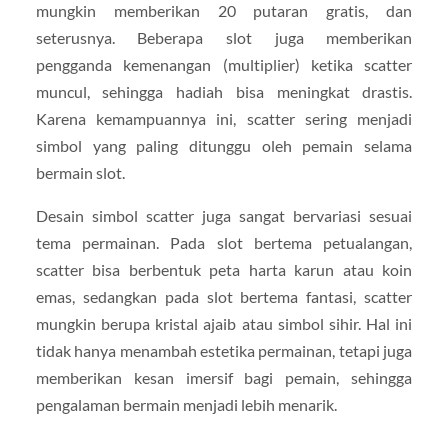
mungkin memberikan 20 putaran gratis, dan
seterusnya. Beberapa slot juga memberikan
pengganda kemenangan (multiplier) ketika scatter
muncul, sehingga hadiah bisa meningkat drastis.
Karena kemampuannya ini, scatter sering menjadi
simbol yang paling ditunggu oleh pemain selama
bermain slot.
Desain simbol scatter juga sangat bervariasi sesuai
tema permainan. Pada slot bertema petualangan,
scatter bisa berbentuk peta harta karun atau koin
emas, sedangkan pada slot bertema fantasi, scatter
mungkin berupa kristal ajaib atau simbol sihir. Hal ini
tidak hanya menambah estetika permainan, tetapi juga
memberikan kesan imersif bagi pemain, sehingga
pengalaman bermain menjadi lebih menarik.