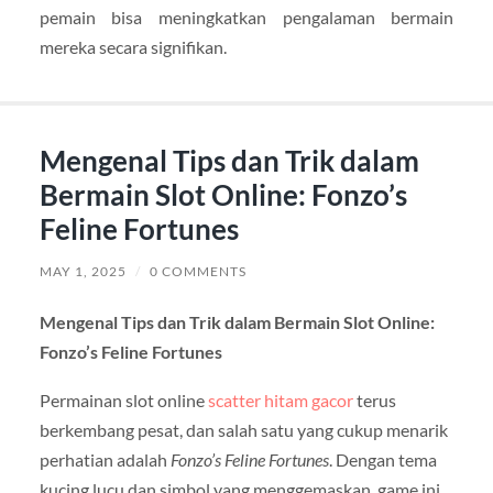
pemain bisa meningkatkan pengalaman bermain
mereka secara signifikan.
Mengenal Tips dan Trik dalam
Bermain Slot Online: Fonzo’s
Feline Fortunes
MAY 1, 2025
/
0 COMMENTS
Mengenal Tips dan Trik dalam Bermain Slot Online:
Fonzo’s Feline Fortunes
Permainan slot online
scatter hitam gacor
terus
berkembang pesat, dan salah satu yang cukup menarik
perhatian adalah
Fonzo’s Feline Fortunes
. Dengan tema
kucing lucu dan simbol yang menggemaskan, game ini