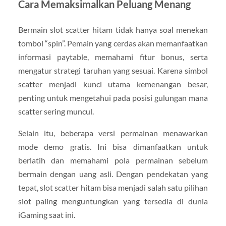
Cara Memaksimalkan Peluang Menang
Bermain slot scatter hitam tidak hanya soal menekan
tombol “spin”. Pemain yang cerdas akan memanfaatkan
informasi paytable, memahami fitur bonus, serta
mengatur strategi taruhan yang sesuai. Karena simbol
scatter menjadi kunci utama kemenangan besar,
penting untuk mengetahui pada posisi gulungan mana
scatter sering muncul.
Selain itu, beberapa versi permainan menawarkan
mode demo gratis. Ini bisa dimanfaatkan untuk
berlatih dan memahami pola permainan sebelum
bermain dengan uang asli. Dengan pendekatan yang
tepat, slot scatter hitam bisa menjadi salah satu pilihan
slot paling menguntungkan yang tersedia di dunia
iGaming saat ini.