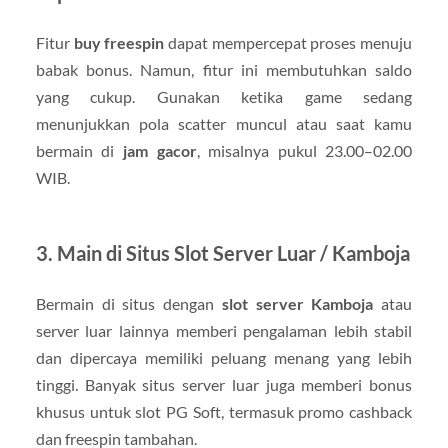
Fitur
buy freespin
dapat mempercepat proses menuju
babak bonus. Namun, fitur ini membutuhkan saldo
yang cukup. Gunakan ketika game sedang
menunjukkan pola scatter muncul atau saat kamu
bermain di
jam gacor
, misalnya pukul 23.00–02.00
WIB.
3. Main di Situs Slot Server Luar / Kamboja
Bermain di situs dengan
slot server Kamboja
atau
server luar lainnya memberi pengalaman lebih stabil
dan dipercaya memiliki peluang menang yang lebih
tinggi. Banyak situs server luar juga memberi bonus
khusus untuk slot PG Soft, termasuk promo cashback
dan freespin tambahan.