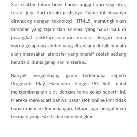
Slot scatter hitam tidak hanya unggul dari segi fitur,
tetapi juga dari desain grafisnya. Game ini biasanya
dirancang dengan teknologi HTML5, memungkinkan
tampilan yang tajam dan animasi yang halus, baik di
perangkat desktop maupun mobile. Dengan tema
warna gelap dan simbol yang dirancang detail, pemain
akan merasakan atmosfer yang imersif seolah sedang
berada di dunia gelap nan misterius.
Banyak pengembang game terkemuka seperti
Pragmatic Play, Habanero, hingga PG Soft mulai
mengembangkan slot dengan tema gelap seperti ini.
Mereka menyadari bahwa pasar slot online kini tidak
hanya mencari kemenangan, tetapi juga pengalaman
bermain yang estetis dan menegangkan.