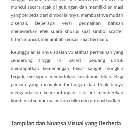
muncul secara acak di gulungan dan memiliki animasi
yang berbeda dari simbol lainnya, membuatnya mudah
dikenali. Beberapa versi permainan bahkan
menawarkan efek suara khusus saat simbol scatter
hitam muncul, menambah sensasi saat bermain.
Keunggulan lainnya adalah volatilitas permainan yang
cenderung tinggi. Ini berarti peluang untuk
mendapatkan kemenangan besar sangat mungkin
terjadi, meskipun memerlukan kesabaran lebih. Bagi
pemain yang menyukai tantangan dan tidak hanya
mengandalkan keberuntungan, slot ini memberikan
kombinasi sempurna antara risiko dan potensi hadiah.
Tampilan dan Nuansa Visual yang Berbeda