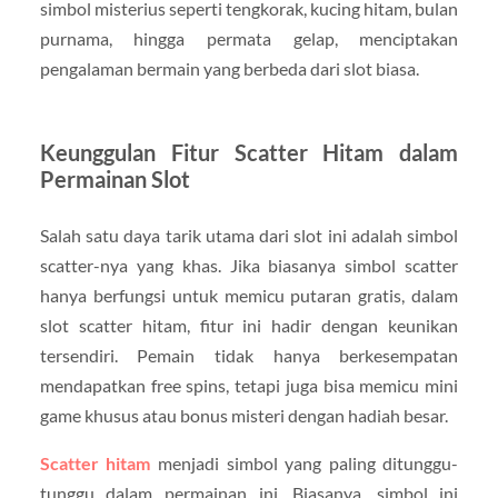
simbol misterius seperti tengkorak, kucing hitam, bulan
purnama, hingga permata gelap, menciptakan
pengalaman bermain yang berbeda dari slot biasa.
Keunggulan Fitur Scatter Hitam dalam
Permainan Slot
Salah satu daya tarik utama dari slot ini adalah simbol
scatter-nya yang khas. Jika biasanya simbol scatter
hanya berfungsi untuk memicu putaran gratis, dalam
slot scatter hitam, fitur ini hadir dengan keunikan
tersendiri. Pemain tidak hanya berkesempatan
mendapatkan free spins, tetapi juga bisa memicu mini
game khusus atau bonus misteri dengan hadiah besar.
Scatter hitam
menjadi simbol yang paling ditunggu-
tunggu dalam permainan ini. Biasanya, simbol ini