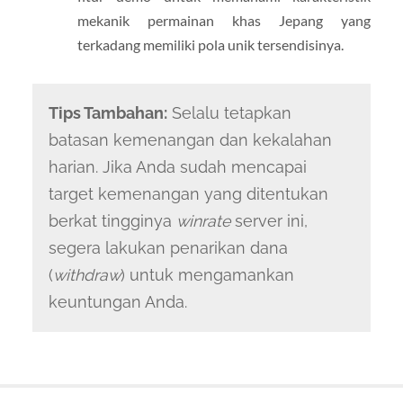
mekanik permainan khas Jepang yang
terkadang memiliki pola unik tersendisinya.
Tips Tambahan:
Selalu tetapkan
batasan kemenangan dan kekalahan
harian. Jika Anda sudah mencapai
target kemenangan yang ditentukan
berkat tingginya
winrate
server ini,
segera lakukan penarikan dana
(
withdraw
) untuk mengamankan
keuntungan Anda.