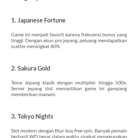
1. Japanese Fortune
Game ini menjadi favorit karena frekuensi bonus yang
tinggi. Dengan akun pro jepang, peluang mendapatkan
scatter meningkat 40%.
2. Sakura Gold
Tema Jepang klasik dengan multiplier hingga 500x.
Server jepang slot memastikan game ini gampang
memberikan maxwin.
3. Tokyo Nights
Slot modern dengan fitur buy free spin. Banyak pemain
berhasil WD besar dalam waktu singkat menggunakan