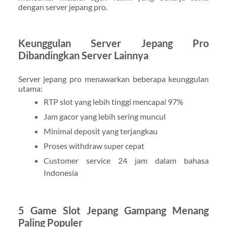
dengan server jepang pro.
Keunggulan Server Jepang Pro
Dibandingkan Server Lainnya
Server jepang pro menawarkan beberapa keunggulan
utama:
RTP slot yang lebih tinggi mencapai 97%
Jam gacor yang lebih sering muncul
Minimal deposit yang terjangkau
Proses withdraw super cepat
Customer service 24 jam dalam bahasa
Indonesia
5 Game Slot Jepang Gampang Menang
Paling Populer