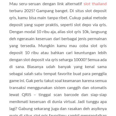
Mau seru-seruan dengan link alternatif
slot thailand
terbaru 2025? Gampang banget. Di situs slot deposit
qris, kamu bisa main tanpa ribet. Cukup pakai metode
deposit yang super praktis, seperti slot depo via qris.
Dengan modal 10 ribu aja, alias slot qris 10k, langsung
deh ngerasain keseruan dari berbagai jenis permainan
yang tersedia. Mungkin kamu mau coba slot qris
deposit 10 ribu atau bahkan cari keuntungan lebih
dengan slot deposit via qris seharga 10000? Semua ada
di sana. Biasanya udah banyak yang kenal sama
sebagai salah satu tempat favorite buat para penggila
game ini. Gak perlu takut soal keamanan karena semua
transaksi menggunakan sistem canggih dan otomatis
lewat QRIS – tinggal scan barcode dan siap-siap
menikmati keseruan di dunia virtual. Jadi tunggu apa
lagi? Gabung sekarang juga dan rasakan deh asyiknya
main di situs slot.qris favoritmu sambil mengandalkan