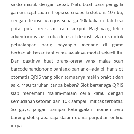
saldo masuk dengan cepat. Nah, buat para penggila
gamers sejati, ada nih opsi seru seperti slot qris 10 ribu;
dengan deposit via qris seharga 10k kalian udah bisa
putar-putar reels jadi raja jackpot. Bagi yang lebih
adventurous lagi, coba deh slot deposit via qris untuk
petualangan baru; bayangin menang di game
berhadiah besar tapi cuma awalnya modal sekecil itu.
Dan pastinya buat orang-orang yang malas scan
barcode handphone panjang-panjang—ada pilihan slot
otomatis QRIS yang bikin semuanya makin praktis dan
asik. Mau taruhan tanpa beban? Slot bertenaga QRIS
siap menemani malam-malam ceria kamu dengan
kemudahan setoran dari 10K sampai limit tak terbatas.
So guys, jangan sampai ketinggalan momen seru
bareng slot-q-apa-saja dalam dunia perjudian online
ini ya.