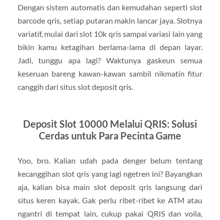
Dengan sistem automatis dan kemudahan seperti slot
barcode qris, setiap putaran makin lancar jaya. Slotnya
variatif, mulai dari slot 10k qris sampai variasi lain yang
bikin kamu ketagihan berlama-lama di depan layar.
Jadi, tunggu apa lagi? Waktunya gaskeun semua
keseruan bareng kawan-kawan sambil nikmatin fitur
canggih dari situs slot deposit qris.
Deposit Slot 10000 Melalui QRIS: Solusi
Cerdas untuk Para Pecinta Game
Yoo, bro. Kalian udah pada denger belum tentang
kecanggihan slot qris yang lagi ngetren ini? Bayangkan
aja, kalian bisa main slot deposit qris langsung dari
situs keren kayak. Gak perlu ribet-ribet ke ATM atau
ngantri di tempat lain, cukup pakai QRIS dan voila,