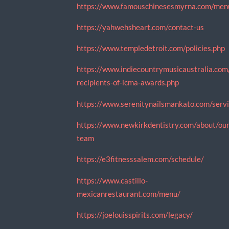
https://www.famouschinesesmyrna.com/men
https://yahwehsheart.com/contact-us
https://www.templedetroit.com/policies.php
https://www.indiecountrymusicaustralia.co
recipients-of-icma-awards.php
https://www.serenitynailsmankato.com/servi
https://www.newkirkdentistry.com/about/our
team
https://e3fitnesssalem.com/schedule/
https://www.castillo-
mexicanrestaurant.com/menu/
https://joelouisspirits.com/legacy/