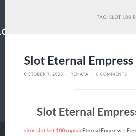
TAG:
SLOT 100 
.COM
Slot Eternal Empress
OCTOBER 7, 2025
/
RENATA
/
0 COMMENTS
Slot Eternal Empres
situs slot bet 100 rupiah
Eternal Empress – Fre