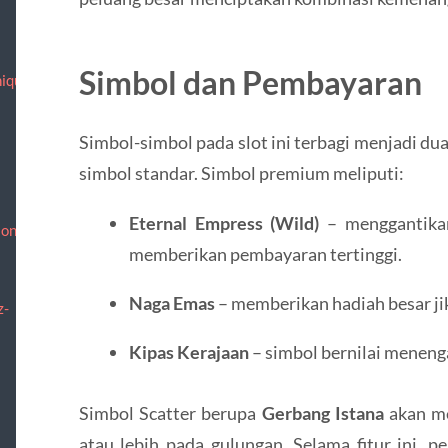
Simbol dan Pembayaran
iques/
Simbol-simbol pada slot ini terbagi menjadi d
simbol standar. Simbol premium meliputi:
Eternal Empress (Wild)
– menggantikan
ions/100-
memberikan pembayaran tertinggi.
Naga Emas
– memberikan hadiah besar ji
z-
Kipas Kerajaan
– simbol bernilai meneng
Simbol Scatter berupa
Gerbang Istana
akan me
atau lebih pada gulungan. Selama fitur ini,