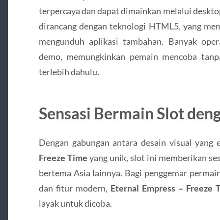
terpercaya dan dapat dimainkan melalui deskt
dirancang dengan teknologi HTML5, yang mema
mengunduh aplikasi tambahan. Banyak oper
demo, memungkinkan pemain mencoba tanp
terlebih dahulu.
Sensasi Bermain Slot deng
Dengan gabungan antara desain visual yang el
Freeze Time
yang unik, slot ini memberikan se
bertema Asia lainnya. Bagi penggemar permaina
dan fitur modern,
Eternal Empress – Freeze 
layak untuk dicoba.