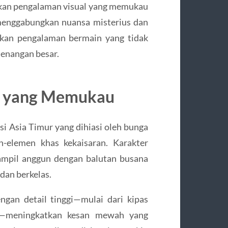
jikan pengalaman visual yang memukau
menggabungkan nuansa misterius dan
ikan pengalaman bermain yang tidak
menangan besar.
al yang Memukau
i Asia Timur yang dihiasi oleh bunga
en-elemen khas kekaisaran. Karakter
ampil anggun dengan balutan busana
dan berkelas.
gan detail tinggi—mulai dari kipas
ga—meningkatkan kesan mewah yang