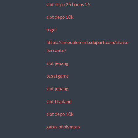
slot depo 25 bonus 25
slot depo 10k
togel
https://ameublementsduport.com/chaise-
bercante/
slot jepang
pusatgame
slot jepang
slot thailand
slot depo 10k
gates of olympus