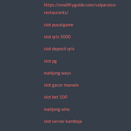
https://smallfryguide.com/valparaiso-
restaurants/
slot pusatgame
slot qris 5000
slot deposit qris
slot pg
mahjong ways
slot gacor maxwin
slot bet 100
mahjong wins
slot server kamboja