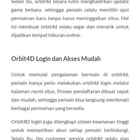
Selain itu, orbit4d secara rutin menghadirkan update
game terbaru, sehingga pemain selalu memiliki opsi
permainan baru tanpa harus meninggalkan situs. Hal
ini membuat orbit4d selalu segar dan menarik untuk
dijadikan tempat hiburan online.
Orbit4D Login dan Akses Mudah
Untuk memulai pengalaman bermain di orbit4d,
pemain hanya perlu melakukan orbit4d login melalui
halaman resmi situs. Proses pendaftaran dibuat cepat
dan mudah, sehingga pemain bisa langsung menikmati
berbagai permainan yang tersedia.
Orbit4D login juga dilengkapi sistem keamanan tinggi
untuk memastikan akun setiap pemain terlindungi.
Selain itu, tim customer service orbit4d selalu siap