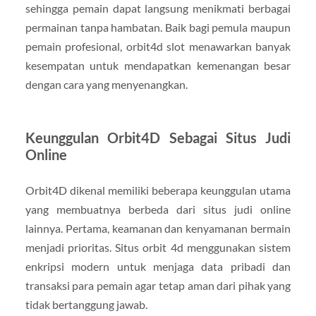
sehingga pemain dapat langsung menikmati berbagai
permainan tanpa hambatan. Baik bagi pemula maupun
pemain profesional, orbit4d slot menawarkan banyak
kesempatan untuk mendapatkan kemenangan besar
dengan cara yang menyenangkan.
Keunggulan Orbit4D Sebagai Situs Judi
Online
Orbit4D dikenal memiliki beberapa keunggulan utama
yang membuatnya berbeda dari situs judi online
lainnya. Pertama, keamanan dan kenyamanan bermain
menjadi prioritas. Situs orbit 4d menggunakan sistem
enkripsi modern untuk menjaga data pribadi dan
transaksi para pemain agar tetap aman dari pihak yang
tidak bertanggung jawab.