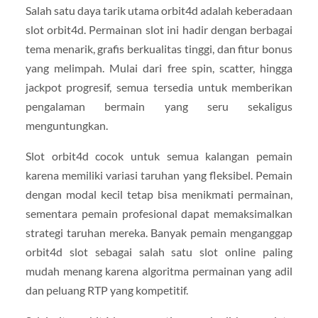
Salah satu daya tarik utama orbit4d adalah keberadaan
slot orbit4d. Permainan slot ini hadir dengan berbagai
tema menarik, grafis berkualitas tinggi, dan fitur bonus
yang melimpah. Mulai dari free spin, scatter, hingga
jackpot progresif, semua tersedia untuk memberikan
pengalaman bermain yang seru sekaligus
menguntungkan.
Slot orbit4d cocok untuk semua kalangan pemain
karena memiliki variasi taruhan yang fleksibel. Pemain
dengan modal kecil tetap bisa menikmati permainan,
sementara pemain profesional dapat memaksimalkan
strategi taruhan mereka. Banyak pemain menganggap
orbit4d slot sebagai salah satu slot online paling
mudah menang karena algoritma permainan yang adil
dan peluang RTP yang kompetitif.