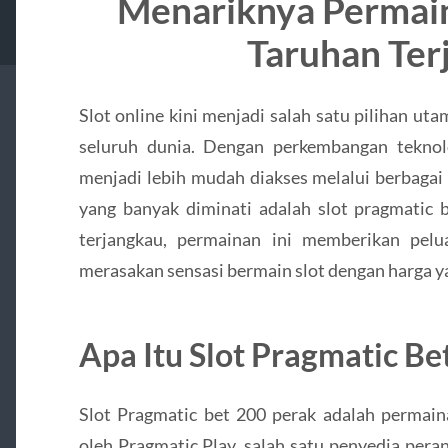
Menariknya Permain
Taruhan Ter
Slot online kini menjadi salah satu pilihan ut
seluruh dunia. Dengan perkembangan tekno
menjadi lebih mudah diakses melalui berbagai 
yang banyak diminati adalah slot pragmatic 
terjangkau, permainan ini memberikan pel
merasakan sensasi bermain slot dengan harga y
Apa Itu Slot Pragmatic Be
Slot Pragmatic bet 200 perak adalah permai
oleh Pragmatic Play, salah satu penyedia pera