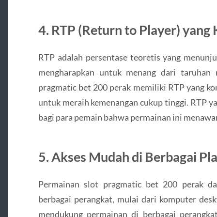
4.
RTP (Return to Player) yang 
RTP adalah persentase teoretis yang menunj
mengharapkan untuk menang dari taruhan m
pragmatic bet 200 perak memiliki RTP yang kom
untuk meraih kemenangan cukup tinggi. RTP ya
bagi para pemain bahwa permainan ini menawar
5.
Akses Mudah di Berbagai Pl
Permainan slot pragmatic bet 200 perak d
berbagai perangkat, mulai dari komputer desk
mendukung permainan di berbagai perangka