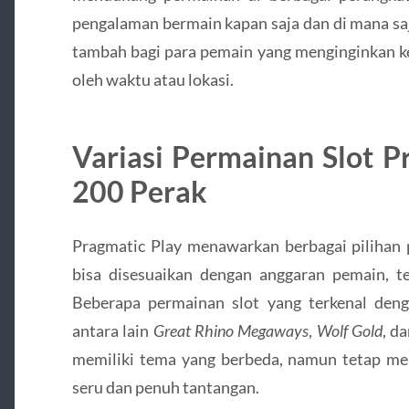
pengalaman bermain kapan saja dan di mana saja
tambah bagi para pemain yang menginginkan k
oleh waktu atau lokasi.
Variasi Permainan Slot P
200 Perak
Pragmatic Play menawarkan berbagai pilihan 
bisa disesuaikan dengan anggaran pemain, t
Beberapa permainan slot yang terkenal den
antara lain
Great Rhino Megaways
,
Wolf Gold
, d
memiliki tema yang berbeda, namun tetap m
seru dan penuh tantangan.