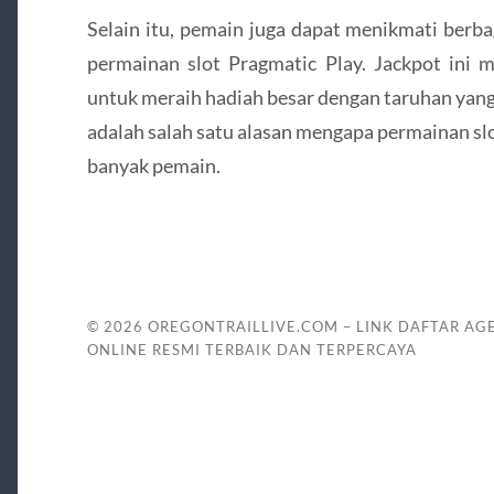
Selain itu, pemain juga dapat menikmati berba
permainan slot Pragmatic Play. Jackpot ini
untuk meraih hadiah besar dengan taruhan yang re
adalah salah satu alasan mengapa permainan slo
banyak pemain.
© 2026
OREGONTRAILLIVE.COM – LINK DAFTAR AG
ONLINE RESMI TERBAIK DAN TERPERCAYA