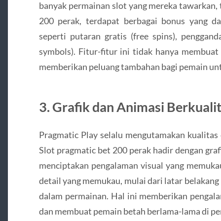
banyak permainan slot yang mereka tawarkan,
200 perak, terdapat berbagai bonus yang d
seperti putaran gratis (free spins), pengganda
symbols). Fitur-fitur ini tidak hanya membuat
memberikan peluang tambahan bagi pemain unt
3.
Grafik dan Animasi Berkualit
Pragmatic Play selalu mengutamakan kualitas 
Slot pragmatic bet 200 perak hadir dengan graf
menciptakan pengalaman visual yang memukau.
detail yang memukau, mulai dari latar belakan
dalam permainan. Hal ini memberikan pengal
dan membuat pemain betah berlama-lama di pe