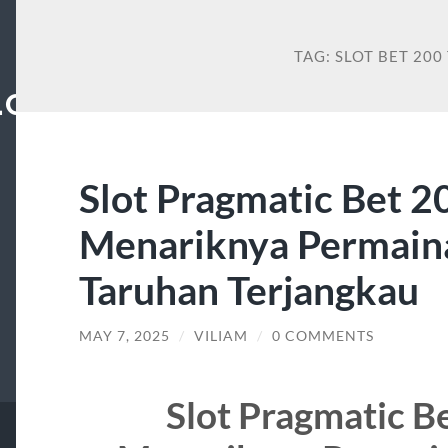
TAG:
SLOT BET 20
.COM
Slot Pragmatic Bet 2
Menariknya Permaina
Taruhan Terjangkau
MAY 7, 2025
/
VILIAM
/
0 COMMENTS
Slot Pragmatic B