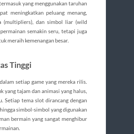
 termasuk yang menggunakan taruhan
apat meningkatkan peluang menang,
 (multipliers), dan simbol liar (wild
 permainan semakin seru, tetapi juga
uk meraih kemenangan besar.
as Tinggi
dalam setiap game yang mereka rilis.
ik yang tajam dan animasi yang halus,
 Setiap tema slot dirancang dengan
g hingga simbol-simbol yang digunakan
aman bermain yang sangat menghibur
rmainan.