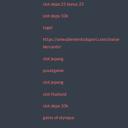
slot depo 25 bonus 25
slot depo 10k
togel
https://ameublementsduport.com/chaise-
bercante/
slot jepang
pusatgame
slot jepang
slot thailand
slot depo 10k
gates of olympus