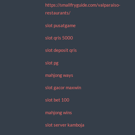
https://smallfryguide.com/valparaiso-
restaurants/
slot pusatgame
slot qris 5000
slot deposit qris
slot pg
mahjong ways
slot gacor maxwin
slot bet 100
mahjong wins
slot server kamboja