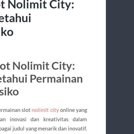
Nolimit City:
etahui
iko
 Nolimit City:
tahui Permainan
siko
ermainan slot
nolimit city
online yang
an inovasi dan kreativitas dalam
ai judul yang menarik dan inovatif.