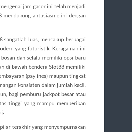
 mengenai jam gacor ini telah menjadi
88 mendukung antusiasme ini dengan
8 sangatlah luas, mencakup berbagai
odern yang futuristik. Keragaman ini
osan dan selalu memiliki opsi baru
nan di bawah bendera Slot88 memiliki
s pembayaran (paylines) maupun tingkat
nangan konsisten dalam jumlah kecil,
mun, bagi pemburu jackpot besar atau
litas tinggi yang mampu memberikan
ja.
h pilar terakhir yang menyempurnakan