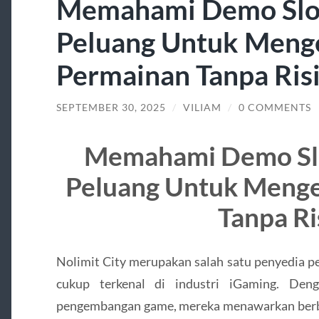
Memahami Demo Slot 
Peluang Untuk Meng
Permainan Tanpa Ris
SEPTEMBER 30, 2025
/
VILIAM
/
0 COMMENTS
Memahami Demo Slot
Peluang Untuk Menge
Tanpa Ri
Nolimit City merupakan salah satu penyedia p
cukup terkenal di industri iGaming. Deng
pengembangan game, mereka menawarkan berbag