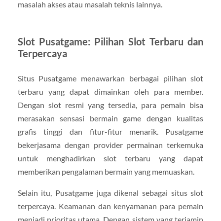
masalah akses atau masalah teknis lainnya.
Slot Pusatgame: Pilihan Slot Terbaru dan
Terpercaya
Situs Pusatgame menawarkan berbagai pilihan slot
terbaru yang dapat dimainkan oleh para member.
Dengan slot resmi yang tersedia, para pemain bisa
merasakan sensasi bermain game dengan kualitas
grafis tinggi dan fitur-fitur menarik. Pusatgame
bekerjasama dengan provider permainan terkemuka
untuk menghadirkan slot terbaru yang dapat
memberikan pengalaman bermain yang memuaskan.
Selain itu, Pusatgame juga dikenal sebagai situs slot
terpercaya. Keamanan dan kenyamanan para pemain
menjadi prioritas utama. Dengan sistem yang terjamin