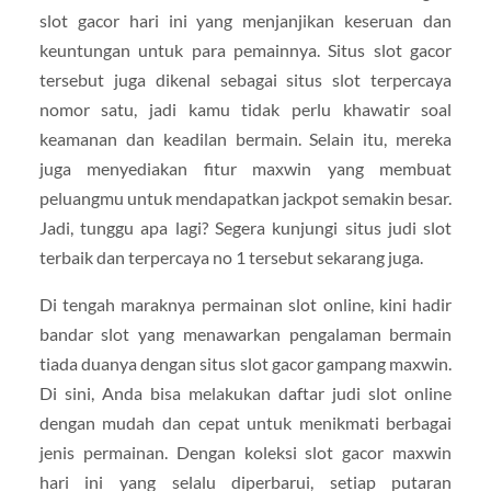
slot gacor hari ini yang menjanjikan keseruan dan
keuntungan untuk para pemainnya. Situs slot gacor
tersebut juga dikenal sebagai situs slot terpercaya
nomor satu, jadi kamu tidak perlu khawatir soal
keamanan dan keadilan bermain. Selain itu, mereka
juga menyediakan fitur maxwin yang membuat
peluangmu untuk mendapatkan jackpot semakin besar.
Jadi, tunggu apa lagi? Segera kunjungi situs judi slot
terbaik dan terpercaya no 1 tersebut sekarang juga.
Di tengah maraknya permainan slot online, kini hadir
bandar slot yang menawarkan pengalaman bermain
tiada duanya dengan situs slot gacor gampang maxwin.
Di sini, Anda bisa melakukan daftar judi slot online
dengan mudah dan cepat untuk menikmati berbagai
jenis permainan. Dengan koleksi slot gacor maxwin
hari ini yang selalu diperbarui, setiap putaran