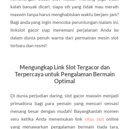
kalah banyak dicari; siapa sih yang tidak mau meraih
maxwin tanpa harus menghabiskan waktu berjam-jam?
Bagi anda yang ingin mencoba peruntungan malam ini,
linkslot gacor siap menemani perjalanan Anda ke
dalam dunia penuh warna dari permainan mesin slot
terbaru dan resmi!
Mengungkap Link Slot Tergacor dan
Terpercaya untuk Pengalaman Bermain
Optimal
Di dunia perjudian daring, slot gacor maxwin menjadi
primadona bagi para pemain yang mencari sensasi
menang besar dengan mudah! Bayangkanlah momen
seru ketika Anda menemukan link
situs slot
online
yang menawarkan pengalaman bermain tiada tara,