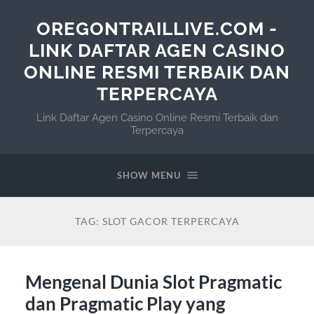
OREGONTRAILLIVE.COM -
LINK DAFTAR AGEN CASINO
ONLINE RESMI TERBAIK DAN
TERPERCAYA
Link Daftar Agen Casino Online Resmi Terbaik dan
Terpercaya
SHOW MENU
TAG:
SLOT GACOR TERPERCAYA
Mengenal Dunia Slot Pragmatic
dan Pragmatic Play yang