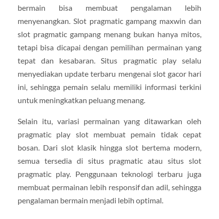
bermain bisa membuat pengalaman lebih
menyenangkan. Slot pragmatic gampang maxwin dan
slot pragmatic gampang menang bukan hanya mitos,
tetapi bisa dicapai dengan pemilihan permainan yang
tepat dan kesabaran. Situs pragmatic play selalu
menyediakan update terbaru mengenai slot gacor hari
ini, sehingga pemain selalu memiliki informasi terkini
untuk meningkatkan peluang menang.
Selain itu, variasi permainan yang ditawarkan oleh
pragmatic play slot membuat pemain tidak cepat
bosan. Dari slot klasik hingga slot bertema modern,
semua tersedia di situs pragmatic atau situs slot
pragmatic play. Penggunaan teknologi terbaru juga
membuat permainan lebih responsif dan adil, sehingga
pengalaman bermain menjadi lebih optimal.