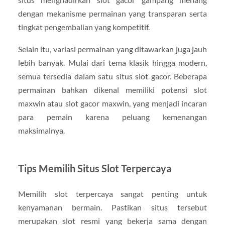
dengan mekanisme permainan yang transparan serta
tingkat pengembalian yang kompetitif.
Selain itu, variasi permainan yang ditawarkan juga jauh
lebih banyak. Mulai dari tema klasik hingga modern,
semua tersedia dalam satu situs slot gacor. Beberapa
permainan bahkan dikenal memiliki potensi slot
maxwin atau slot gacor maxwin, yang menjadi incaran
para pemain karena peluang kemenangan
maksimalnya.
Tips Memilih Situs Slot Terpercaya
Memilih slot terpercaya sangat penting untuk
kenyamanan bermain. Pastikan situs tersebut
merupakan slot resmi yang bekerja sama dengan