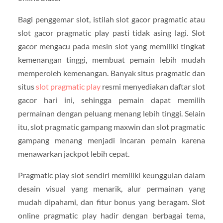
Bagi penggemar slot, istilah slot gacor pragmatic atau
slot gacor pragmatic play pasti tidak asing lagi. Slot
gacor mengacu pada mesin slot yang memiliki tingkat
kemenangan tinggi, membuat pemain lebih mudah
memperoleh kemenangan. Banyak situs pragmatic dan
situs
slot pragmatic play
resmi menyediakan daftar slot
gacor hari ini, sehingga pemain dapat memilih
permainan dengan peluang menang lebih tinggi. Selain
itu, slot pragmatic gampang maxwin dan slot pragmatic
gampang menang menjadi incaran pemain karena
menawarkan jackpot lebih cepat.
Pragmatic play slot sendiri memiliki keunggulan dalam
desain visual yang menarik, alur permainan yang
mudah dipahami, dan fitur bonus yang beragam. Slot
online pragmatic play hadir dengan berbagai tema,