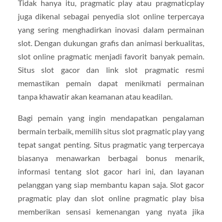
Tidak hanya itu, pragmatic play atau pragmaticplay
juga dikenal sebagai penyedia slot online terpercaya
yang sering menghadirkan inovasi dalam permainan
slot. Dengan dukungan grafis dan animasi berkualitas,
slot online pragmatic menjadi favorit banyak pemain.
Situs slot gacor dan link slot pragmatic resmi
memastikan pemain dapat menikmati permainan
tanpa khawatir akan keamanan atau keadilan.
Bagi pemain yang ingin mendapatkan pengalaman
bermain terbaik, memilih situs slot pragmatic play yang
tepat sangat penting. Situs pragmatic yang terpercaya
biasanya menawarkan berbagai bonus menarik,
informasi tentang slot gacor hari ini, dan layanan
pelanggan yang siap membantu kapan saja. Slot gacor
pragmatic play dan slot online pragmatic play bisa
memberikan sensasi kemenangan yang nyata jika