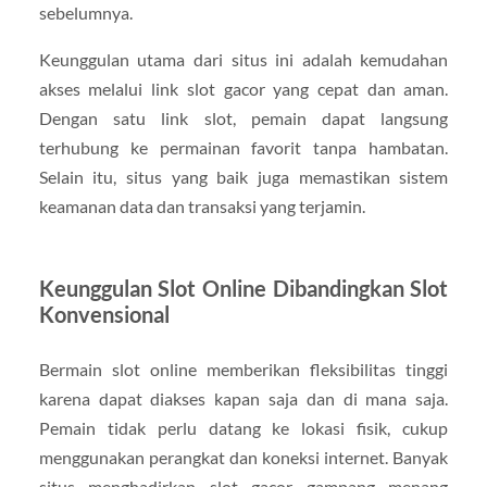
sebelumnya.
Keunggulan utama dari situs ini adalah kemudahan
akses melalui link slot gacor yang cepat dan aman.
Dengan satu link slot, pemain dapat langsung
terhubung ke permainan favorit tanpa hambatan.
Selain itu, situs yang baik juga memastikan sistem
keamanan data dan transaksi yang terjamin.
Keunggulan Slot Online Dibandingkan Slot
Konvensional
Bermain slot online memberikan fleksibilitas tinggi
karena dapat diakses kapan saja dan di mana saja.
Pemain tidak perlu datang ke lokasi fisik, cukup
menggunakan perangkat dan koneksi internet. Banyak
situs menghadirkan slot gacor gampang menang