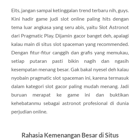
Eits, jangan sampai ketinggalan trend terbaru nih, guys.
Kini hadir game judi slot online paling hits dengan
tema luar angkasa yang seru abis, yaitu Slot Astronot
dari Pragmatic Play. Dijamin gacor banget deh, apalagi
kalau main di situs slot spaceman yang recommended.
Dengan fitur-fitur canggih dan grafis yang memukau,
setiap putaran pasti bikin nagih dan ngasih
kesempatan menang besar. Gak bakal nyesel deh kalau
nyobain pragmatic slot spaceman ini, karena termasuk
dalam kategori slot gacor paling mudah menang. Jadi
buruan merapat ke game ini dan buktikan
kehebatanmu sebagai astronot profesional di dunia
perjudian online.
Rahasia Kemenangan Besar di Situs