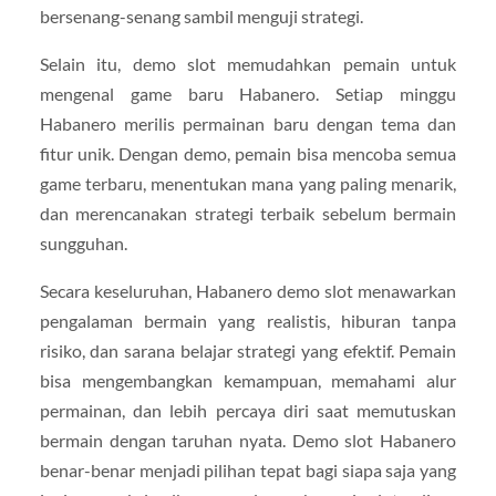
bersenang-senang sambil menguji strategi.
Selain itu, demo slot memudahkan pemain untuk
mengenal game baru Habanero. Setiap minggu
Habanero merilis permainan baru dengan tema dan
fitur unik. Dengan demo, pemain bisa mencoba semua
game terbaru, menentukan mana yang paling menarik,
dan merencanakan strategi terbaik sebelum bermain
sungguhan.
Secara keseluruhan, Habanero demo slot menawarkan
pengalaman bermain yang realistis, hiburan tanpa
risiko, dan sarana belajar strategi yang efektif. Pemain
bisa mengembangkan kemampuan, memahami alur
permainan, dan lebih percaya diri saat memutuskan
bermain dengan taruhan nyata. Demo slot Habanero
benar-benar menjadi pilihan tepat bagi siapa saja yang