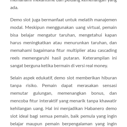
ada.
Demo slot juga bermanfaat untuk melatih manajemen
modal. Meskipun menggunakan uang virtual, pemain
bisa belajar mengatur taruhan, mengetahui kapan
harus meningkatkan atau menurunkan taruhan, dan
memahami bagaimana fitur multiplier atau cascading
reels memengaruhi hasil putaran. Keterampilan ini
sangat berguna ketika bermain di versi real money.
Selain aspek edukatif, demo slot memberikan hiburan
tanpa risiko. Pemain dapat merasakan sensasi
memutar gulungan, memenangkan bonus, dan
mencoba fitur interaktif yang menarik tanpa khawatir
kehilangan uang. Hal ini menjadikan Habanero demo
slot ideal bagi semua pemain, baik pemula yang ingin
belajar maupun pemain berpengalaman yang ingin