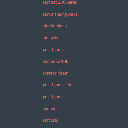
slot bet 200 perak
slot mahjong ways
slot kamboja
slot qris
pusatgame
slot depo 10k
scatter hitam
pusatgame slot
pusatgame
sbobet
slot qris