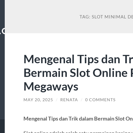
TAG:
SLOT MINIMAL DE
.COM
Mengenal Tips dan T
Bermain Slot Online 
Megaways
MAY 20, 2025
/
RENATA
/
0 COMMENTS
Mengenal Tips dan Trik dalam Bermain Slot O