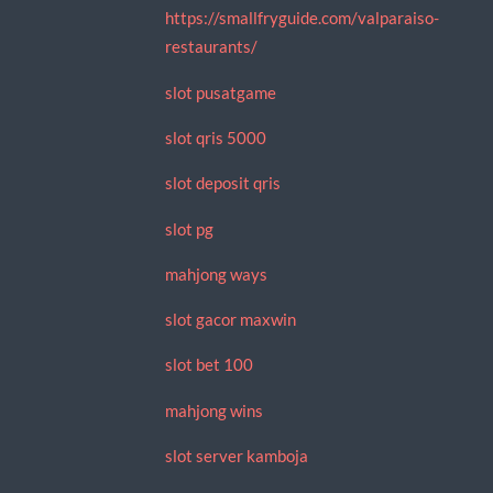
https://smallfryguide.com/valparaiso-
restaurants/
slot pusatgame
slot qris 5000
slot deposit qris
slot pg
mahjong ways
slot gacor maxwin
slot bet 100
mahjong wins
slot server kamboja