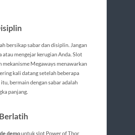
siplin
ah bersikap sabar dan disiplin. Jangan
 atau mengejar kerugian Anda. Slot
pun mekanisme Megaways menawarkan
ring kali datang setelah beberapa
a itu, bermain dengan sabar adalah
gka panjang.
erlatih
de demo
untuk slot Power of Thor