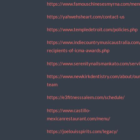
https://www.famouschinesesmyrna.com/men
https://yahwehsheart.com/contact-us
https://www.templedetroit.com/policies.php
https://www.indiecountrymusicaustralia.co
recipients-of-icma-awards.php
https://www.serenitynailsmankato.com/servi
https://www.newkirkdentistry.com/about/our
team
https://e3fitnesssalem.com/schedule/
https://www.castillo-
mexicanrestaurant.com/menu/
https://joelouisspirits.com/legacy/