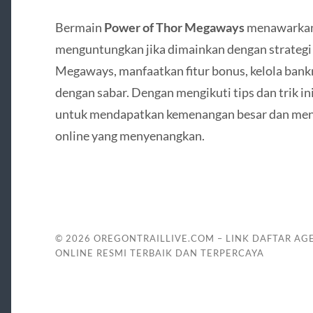
Bermain
Power of Thor Megaways
menawarkan
menguntungkan jika dimainkan dengan strategi
Megaways, manfaatkan fitur bonus, kelola bank
dengan sabar. Dengan mengikuti tips dan trik i
untuk mendapatkan kemenangan besar dan men
online yang menyenangkan.
© 2026
OREGONTRAILLIVE.COM – LINK DAFTAR AG
ONLINE RESMI TERBAIK DAN TERPERCAYA