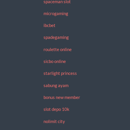
spaceman slot
microgaming
ibcbet
spadegaming
roulette online
sicbo online
starlight princess
sabung ayam
bonus new member
slot depo 10k
nolimit city