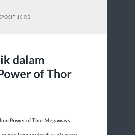
POSIT 10 RB
rik dalam
Power of Thor
nline Power of Thor Megaways