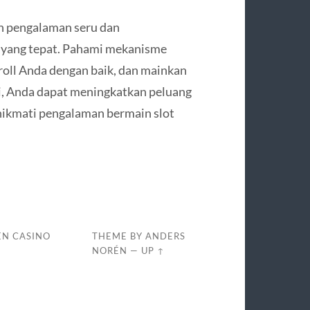
 pengalaman seru dan
 yang tepat. Pahami mekanisme
roll Anda dengan baik, dan mainkan
ni, Anda dapat meningkatkan peluang
ikmati pengalaman bermain slot
EN CASINO
THEME BY
ANDERS
NORÉN
—
UP ↑