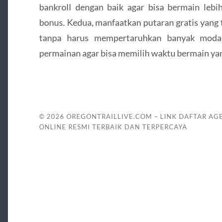
bankroll dengan baik agar bisa bermain lebi
bonus. Kedua, manfaatkan putaran gratis yang
tanpa harus mempertaruhkan banyak modal. 
permainan agar bisa memilih waktu bermain yan
© 2026
OREGONTRAILLIVE.COM – LINK DAFTAR AG
ONLINE RESMI TERBAIK DAN TERPERCAYA