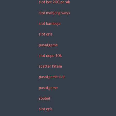
slot bet 200 perak
slot mahjong ways
slot kamboja
slot qris
pusatgame
slot depo 10k
scatter hitam
pusatgame slot
pusatgame
sbobet
slot qris