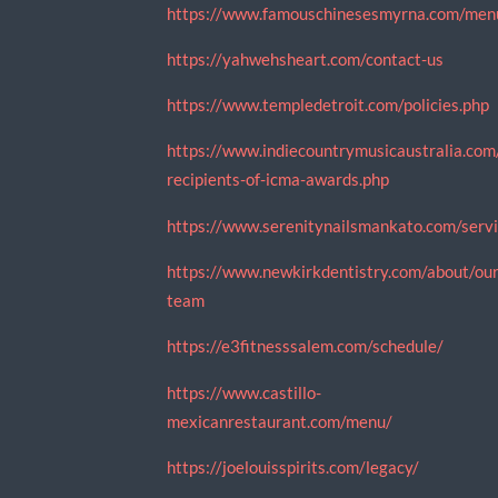
https://www.famouschinesesmyrna.com/men
https://yahwehsheart.com/contact-us
https://www.templedetroit.com/policies.php
https://www.indiecountrymusicaustralia.co
recipients-of-icma-awards.php
https://www.serenitynailsmankato.com/servi
https://www.newkirkdentistry.com/about/our
team
https://e3fitnesssalem.com/schedule/
https://www.castillo-
mexicanrestaurant.com/menu/
https://joelouisspirits.com/legacy/