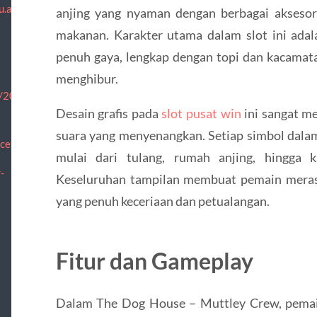
u.aspx
anjing yang nyaman dengan berbagai aksesor
makanan. Karakter utama dalam slot ini adal
penuh gaya, lengkap dengan topi dan kacamat
menghibur.
m/2023-
Desain grafis pada
slot pusat win
ini sangat me
suara yang menyenangkan. Setiap simbol dalam
ces.html
mulai dari tulang, rumah anjing, hingga k
-
Keseluruhan tampilan membuat pemain merasa
yang penuh keceriaan dan petualangan.
Fitur dan Gameplay
Dalam The Dog House – Muttley Crew, pemai