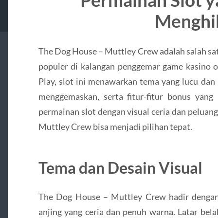
Menghi
The Dog House – Muttley Crew adalah salah s
populer di kalangan penggemar game kasino o
Play, slot ini menawarkan tema yang lucu dan
menggemaskan, serta fitur-fitur bonus yan
permainan slot dengan visual ceria dan pelua
Muttley Crew bisa menjadi pilihan tepat.
Tema dan Desain Visual
The Dog House – Muttley Crew hadir dengan
anjing yang ceria dan penuh warna. Latar be