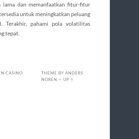
h lama dan memanfaatkan fitur-fitur
 tersedia untuk meningkatkan peluang
Terakhir, pahami pola volatilitas
g tepat.
EN CASINO
THEME BY
ANDERS
NORÉN
—
UP ↑