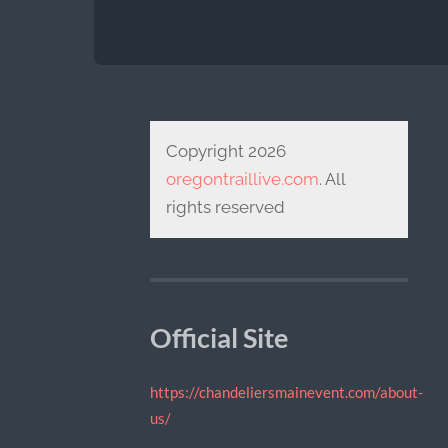
Copyright 2026
oregontraillive.com
. All
rights reserved
Official Site
https://chandeliersmainevent.com/about-
us/