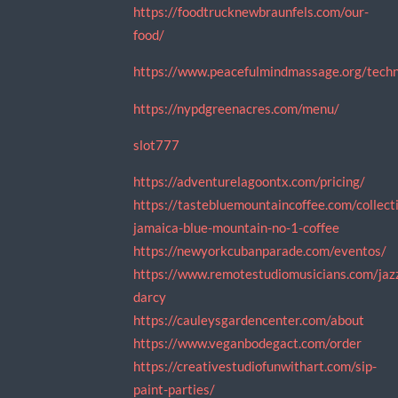
https://foodtrucknewbraunfels.com/our-
food/
https://www.peacefulmindmassage.org/techn
https://nypdgreenacres.com/menu/
slot777
https://adventurelagoontx.com/pricing/
https://tastebluemountaincoffee.com/collect
jamaica-blue-mountain-no-1-coffee
https://newyorkcubanparade.com/eventos/
https://www.remotestudiomusicians.com/jaz
darcy
https://cauleysgardencenter.com/about
https://www.veganbodegact.com/order
https://creativestudiofunwithart.com/sip-
paint-parties/