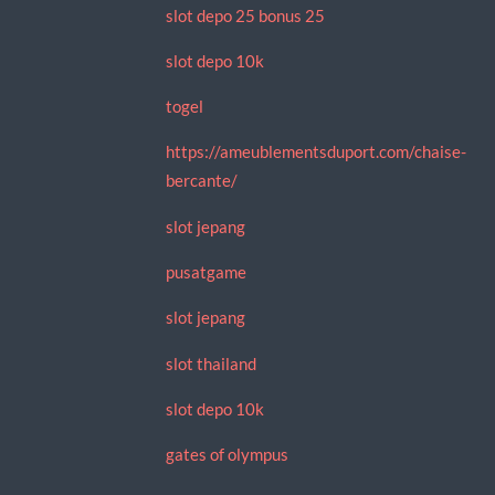
slot depo 25 bonus 25
slot depo 10k
togel
https://ameublementsduport.com/chaise-
bercante/
slot jepang
pusatgame
slot jepang
slot thailand
slot depo 10k
gates of olympus