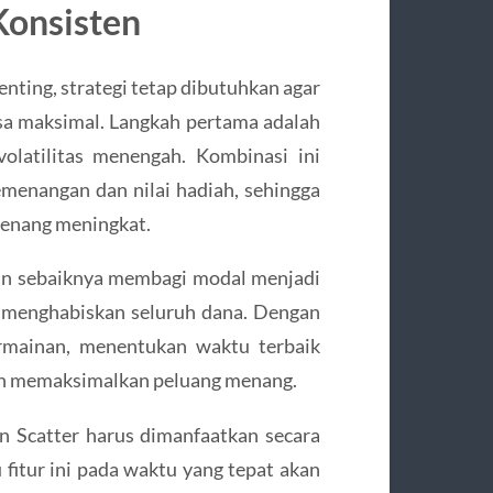
Konsisten
ing, strategi tetap dibutuhkan agar
isa maksimal. Langkah pertama adalah
olatilitas menengah. Kombinasi ini
menangan dan nilai hadiah, sehingga
menang meningkat.
in sebaiknya membagi modal menjadi
k menghabiskan seluruh dana. Dengan
ermainan, menentukan waktu terbaik
an memaksimalkan peluang menang.
an Scatter harus dimanfaatkan secara
fitur ini pada waktu yang tepat akan