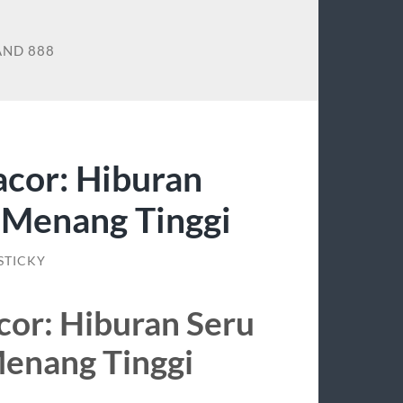
AND 888
acor: Hiburan
 Menang Tinggi
STICKY
acor: Hiburan Seru
enang Tinggi