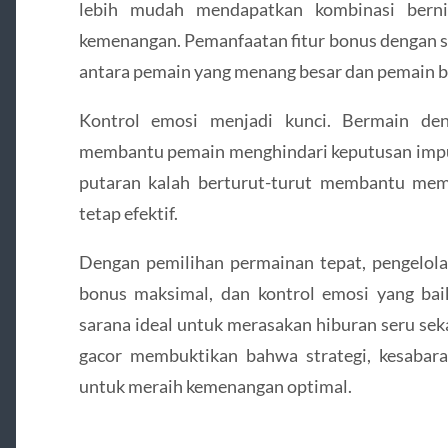
lebih mudah mendapatkan kombinasi bernil
kemenangan. Pemanfaatan fitur bonus dengan s
antara pemain yang menang besar dan pemain b
Kontrol emosi menjadi kunci. Bermain den
membantu pemain menghindari keputusan impul
putaran kalah berturut-turut membantu mem
tetap efektif.
Dengan pemilihan permainan tepat, pengelolaa
bonus maksimal, dan kontrol emosi yang baik
sarana ideal untuk merasakan hiburan seru sek
gacor membuktikan bahwa strategi, kesabar
untuk meraih kemenangan optimal.