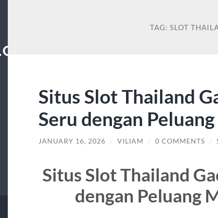
TAG:
SLOT THAIL
.COM
Situs Slot Thailand G
Seru dengan Peluang
JANUARY 16, 2026
/
VILIAM
/
0 COMMENTS
/
Situs Slot Thailand G
dengan Peluang M