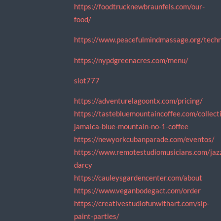
https://foodtrucknewbraunfels.com/our-
food/
https://www.peacefulmindmassage.org/techn
https://nypdgreenacres.com/menu/
slot777
https://adventurelagoontx.com/pricing/
https://tastebluemountaincoffee.com/collect
jamaica-blue-mountain-no-1-coffee
https://newyorkcubanparade.com/eventos/
https://www.remotestudiomusicians.com/jaz
darcy
https://cauleysgardencenter.com/about
https://www.veganbodegact.com/order
https://creativestudiofunwithart.com/sip-
paint-parties/