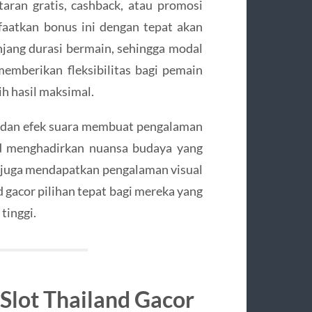
aran gratis, cashback, atau promosi
aatkan bonus ini dengan tepat akan
ang durasi bermain, sehingga modal
emberikan fleksibilitas bagi pemain
h hasil maksimal.
us, dan efek suara membuat pengalaman
nd menghadirkan nuansa budaya yang
n juga mendapatkan pengalaman visual
d gacor pilihan tepat bagi mereka yang
tinggi.
 Slot Thailand Gacor