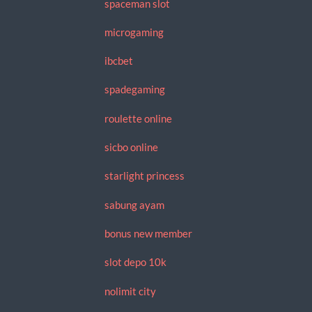
spaceman slot
microgaming
ibcbet
spadegaming
roulette online
sicbo online
starlight princess
sabung ayam
bonus new member
slot depo 10k
nolimit city