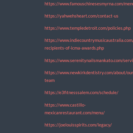
https://www.famouschinesesmyrna.com/men
https://yahwehsheart.com/contact-us
https://www.templedetroit.com/policies.php
https://www.indiecountrymusicaustralia.co
recipients-of-icma-awards.php
https://www.serenitynailsmankato.com/servi
https://www.newkirkdentistry.com/about/our
team
https://e3fitnesssalem.com/schedule/
https://www.castillo-
mexicanrestaurant.com/menu/
https://joelouisspirits.com/legacy/