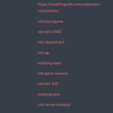
https://smallfryguide.com/valparaiso-
restaurants/
slot pusatgame
slot qris 5000
slot deposit qris
slot pg
mahjong ways
slot gacor maxwin
slot bet 100
mahjong wins
slot server kamboja