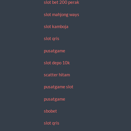
slot bet 200 perak
slot mahjong ways
slot kamboja
slot qris
pusatgame
slot depo 10k
scatter hitam
pusatgame slot
pusatgame
sbobet
slot qris