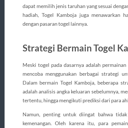
dapat memilih jenis taruhan yang sesuai dengan
hadiah, Togel Kamboja juga menawarkan ha
dengan pasaran togel lainnya.
Strategi Bermain Togel K
Meski togel pada dasarnya adalah permainan
mencoba menggunakan berbagai strategi un
Dalam bermain Togel Kamboja, beberapa stra
adalah analisis angka keluaran sebelumnya, 
tertentu, hingga mengikuti prediksi dari para ahl
Namun, penting untuk diingat bahwa tidak
kemenangan. Oleh karena itu, para pemain