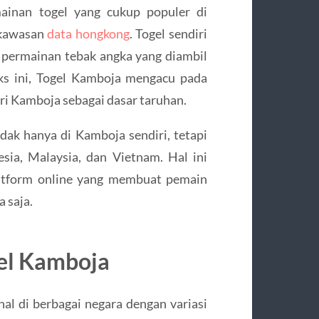
mainan togel yang cukup populer di
 kawasan
data hongkong
. Togel sendiri
h permainan tebak angka yang diambil
eks ini, Togel Kamboja mengacu pada
ri Kamboja sebagai dasar taruhan.
dak hanya di Kamboja sendiri, tetapi
esia, Malaysia, dan Vietnam. Hal ini
latform online yang membuat pemain
 saja.
gel Kamboja
nal di berbagai negara dengan variasi