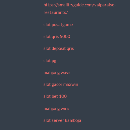
https://smallfryguide.com/valparaiso-
restaurants/
slot pusatgame
slot qris 5000
slot deposit qris
slot pg
mahjong ways
slot gacor maxwin
slot bet 100
mahjong wins
slot server kamboja