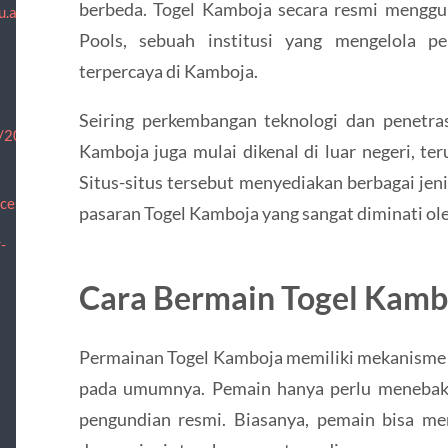
berbeda. Togel Kamboja secara resmi mengg
u.aspx
Pools, sebuah institusi yang mengelola p
terpercaya di Kamboja.
Seiring perkembangan teknologi dan penetras
m/2023-
Kamboja juga mulai dikenal di luar negeri, ter
Situs-situs tersebut menyediakan berbagai jeni
ces.html
pasaran Togel Kamboja yang sangat diminati ole
-
Cara Bermain Togel Kamb
Permainan Togel Kamboja memiliki mekanisme y
pada umumnya. Pemain hanya perlu menebak 
pengundian resmi. Biasanya, pemain bisa me