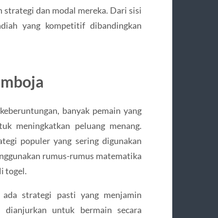
 strategi dan modal mereka. Dari sisi
diah yang kompetitif dibandingkan
amboja
 keberuntungan, banyak pemain yang
tuk meningkatkan peluang menang.
tegi populer yang sering digunakan
menggunakan rumus-rumus matematika
i togel.
 ada strategi pasti yang menjamin
 dianjurkan untuk bermain secara