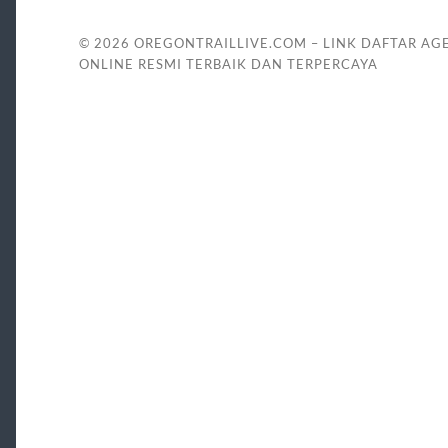
© 2026
OREGONTRAILLIVE.COM – LINK DAFTAR AG
ONLINE RESMI TERBAIK DAN TERPERCAYA