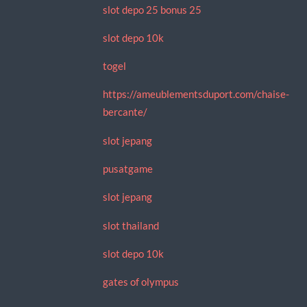
slot depo 25 bonus 25
slot depo 10k
togel
https://ameublementsduport.com/chaise-
bercante/
slot jepang
pusatgame
slot jepang
slot thailand
slot depo 10k
gates of olympus