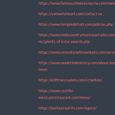
https://www.famouschinesesmyrna.com/men
https://yahwehsheart.com/contact-us
https://www.templedetroit.com/policies.php
https://www.indiecountrymusicaustralia.co
recipients-of-icma-awards.php
https://www.serenitynailsmankato.com/servi
https://www.newkirkdentistry.com/about/our
team
https://e3fitnesssalem.com/schedule/
https://www.castillo-
mexicanrestaurant.com/menu/
https://joelouisspirits.com/legacy/