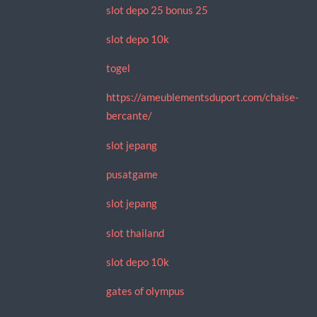
slot depo 25 bonus 25
slot depo 10k
togel
https://ameublementsduport.com/chaise-
bercante/
slot jepang
pusatgame
slot jepang
slot thailand
slot depo 10k
gates of olympus