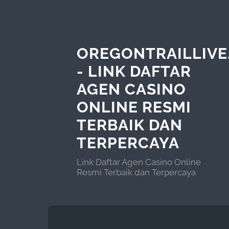
OREGONTRAILLIVE
- LINK DAFTAR
AGEN CASINO
ONLINE RESMI
TERBAIK DAN
TERPERCAYA
Link Daftar Agen Casino Online
Resmi Terbaik dan Terpercaya