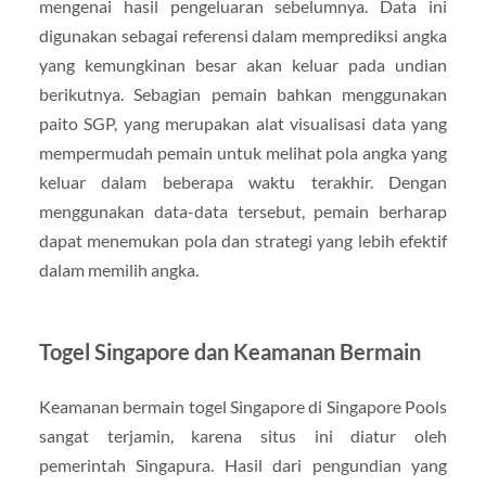
mengenai hasil pengeluaran sebelumnya. Data ini
digunakan sebagai referensi dalam memprediksi angka
yang kemungkinan besar akan keluar pada undian
berikutnya. Sebagian pemain bahkan menggunakan
paito SGP, yang merupakan alat visualisasi data yang
mempermudah pemain untuk melihat pola angka yang
keluar dalam beberapa waktu terakhir. Dengan
menggunakan data-data tersebut, pemain berharap
dapat menemukan pola dan strategi yang lebih efektif
dalam memilih angka.
Togel Singapore dan Keamanan Bermain
Keamanan bermain togel Singapore di Singapore Pools
sangat terjamin, karena situs ini diatur oleh
pemerintah Singapura. Hasil dari pengundian yang