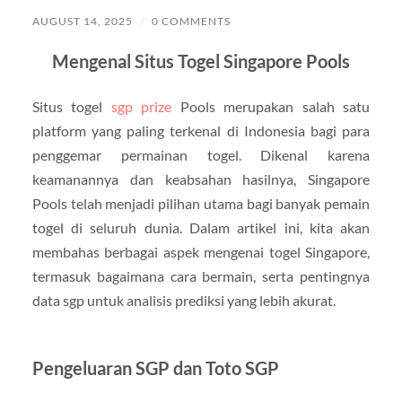
AUGUST 14, 2025
/
0 COMMENTS
Mengenal Situs Togel Singapore Pools
Situs togel
sgp prize
Pools merupakan salah satu
platform yang paling terkenal di Indonesia bagi para
penggemar permainan togel. Dikenal karena
keamanannya dan keabsahan hasilnya, Singapore
Pools telah menjadi pilihan utama bagi banyak pemain
togel di seluruh dunia. Dalam artikel ini, kita akan
membahas berbagai aspek mengenai togel Singapore,
termasuk bagaimana cara bermain, serta pentingnya
data sgp untuk analisis prediksi yang lebih akurat.
Pengeluaran SGP dan Toto SGP