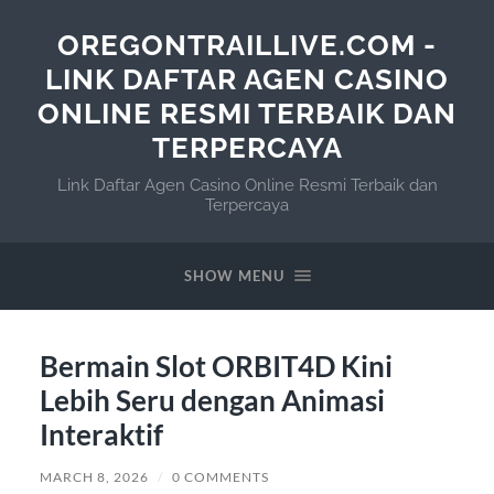
OREGONTRAILLIVE.COM -
LINK DAFTAR AGEN CASINO
ONLINE RESMI TERBAIK DAN
TERPERCAYA
Link Daftar Agen Casino Online Resmi Terbaik dan
Terpercaya
SHOW MENU
Bermain Slot ORBIT4D Kini
Lebih Seru dengan Animasi
Interaktif
MARCH 8, 2026
/
0 COMMENTS