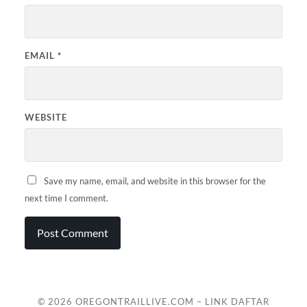
EMAIL
*
WEBSITE
Save my name, email, and website in this browser for the
next time I comment.
© 2026
OREGONTRAILLIVE.COM – LINK DAFTAR