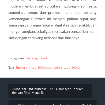
modern membuat setiap putaran gulungan lebih seru,
sementara bonus dan promosi menambah peluang
kemenangan. Platform ini menjadi pilihan tepat bagi
siapa saja yang ingin hiburan digital seru, interaktif, dan
menguntungkan, sekaligus merasakan sensasi bermain
slot dengan cara yang berbeda dari biasanya.
Categories:
Uncategorized
Tags:
link orbit4d
,
orbit4d slot login
,
situs orbit4d
« Slot Starlight Princess 1000: Game Slot Populer
dengan Fitur Menarik