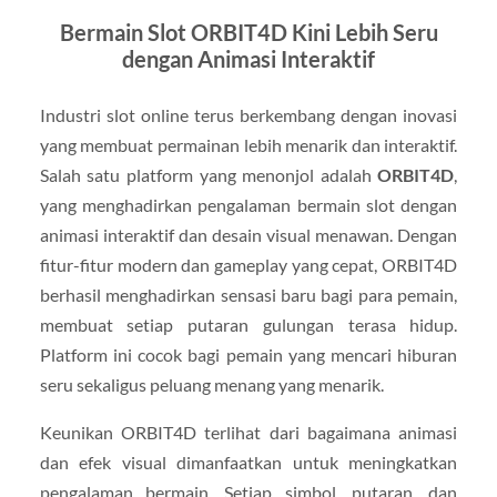
Bermain Slot ORBIT4D Kini Lebih Seru
dengan Animasi Interaktif
Industri slot online terus berkembang dengan inovasi
yang membuat permainan lebih menarik dan interaktif.
Salah satu platform yang menonjol adalah
ORBIT4D
,
yang menghadirkan pengalaman bermain slot dengan
animasi interaktif dan desain visual menawan. Dengan
fitur-fitur modern dan gameplay yang cepat, ORBIT4D
berhasil menghadirkan sensasi baru bagi para pemain,
membuat setiap putaran gulungan terasa hidup.
Platform ini cocok bagi pemain yang mencari hiburan
seru sekaligus peluang menang yang menarik.
Keunikan ORBIT4D terlihat dari bagaimana animasi
dan efek visual dimanfaatkan untuk meningkatkan
pengalaman bermain. Setiap simbol, putaran, dan