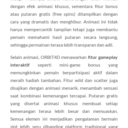
dengan efek animasi khusus, sementara fitur bonus
atau putaran gratis (free spins) ditampilkan dengan
cara yang dramatis dan menghibur. Animasi ini tidak
hanya mempercantik tampilan tetapi juga membantu
pemain memahami hasil putaran secara langsung,
sehingga permainan terasa lebih transparan dan adil.
Selain animasi, ORBIT4D menawarkan
fitur gameplay
interaktif
seperti mini-game bonus yang
memungkinkan pemain berpartisipasi aktif dalam
meraih hadiah tambahan. Fitur wild dan scatter juga
disajikan dengan animasi menarik, menambah sensasi
saat kombinasi kemenangan tercapai. Putaran gratis
yang disertai animasi khusus membuat setiap
kemenangan terasa lebih besar dan memuaskan.
Semua elemen ini menjadikan pengalaman bermain
slot lebih seru dibanding platform tradisional yang