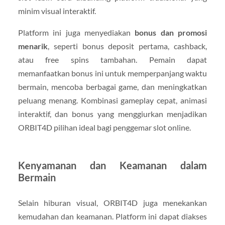
minim visual interaktif.
Platform ini juga menyediakan
bonus dan promosi
menarik
, seperti bonus deposit pertama, cashback,
atau free spins tambahan. Pemain dapat
memanfaatkan bonus ini untuk memperpanjang waktu
bermain, mencoba berbagai game, dan meningkatkan
peluang menang. Kombinasi gameplay cepat, animasi
interaktif, dan bonus yang menggiurkan menjadikan
ORBIT4D pilihan ideal bagi penggemar slot online.
Kenyamanan dan Keamanan dalam
Bermain
Selain hiburan visual, ORBIT4D juga menekankan
kemudahan dan keamanan. Platform ini dapat diakses