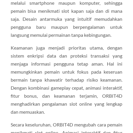
melalui smartphone maupun komputer, sehingga
pemain bisa menikmati slot kapan saja dan di mana
saja. Desain antarmuka yang intuitif memudahkan
pengguna baru maupun berpengalaman untuk
langsung memulai permainan tanpa kebingungan.
Keamanan juga menjadi prioritas utama, dengan
sistem enkripsi data dan proteksi transaksi yang
menjaga informasi pengguna tetap aman. Hal ini
memungkinkan pemain untuk fokus pada keseruan
bermain tanpa khawatir terhadap risiko keamanan.
Dengan kombinasi gameplay cepat, animasi interaktif,
fitur bonus, dan keamanan terjamin, ORBIT4D
menghadirkan pengalaman slot online yang lengkap
dan memuaskan.
Secara keseluruhan, ORBIT4D mengubah cara pemain
menikmati slot online. Animasi interaktif dan fitur