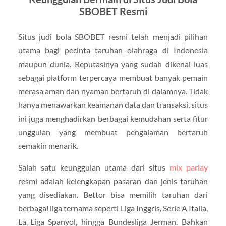
SBOBET Resmi
Situs judi bola SBOBET resmi telah menjadi pilihan
utama bagi pecinta taruhan olahraga di Indonesia
maupun dunia. Reputasinya yang sudah dikenal luas
sebagai platform terpercaya membuat banyak pemain
merasa aman dan nyaman bertaruh di dalamnya. Tidak
hanya menawarkan keamanan data dan transaksi, situs
ini juga menghadirkan berbagai kemudahan serta fitur
unggulan yang membuat pengalaman bertaruh
semakin menarik.
Salah satu keunggulan utama dari situs
mix parlay
resmi adalah kelengkapan pasaran dan jenis taruhan
yang disediakan. Bettor bisa memilih taruhan dari
berbagai liga ternama seperti Liga Inggris, Serie A Italia,
La Liga Spanyol, hingga Bundesliga Jerman. Bahkan