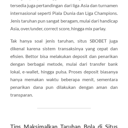
tersedia juga pertandingan dari liga Asia dan turnamen
internasional seperti Piala Dunia dan Liga Champions.
Jenis taruhan pun sangat beragam, mulai dari handicap
Asia, over/under, correct score, hingga mix parlay.
Tak hanya soal jenis taruhan, situs SBOBET juga
dikenal karena sistem transaksinya yang cepat dan
efisien. Bettor bisa melakukan deposit dan penarikan
dengan berbagai metode, mulai dari transfer bank
lokal, e-wallet, hingga pulsa. Proses deposit biasanya
hanya memakan waktu beberapa menit, sementara
penarikan dana pun dilakukan dengan aman dan
transparan.
Tips Maksimalkan Taruhan Bola di Situs