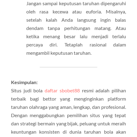
Jangan sampai keputusan taruhan dipengaruhi
oleh rasa kecewa atau euforia. Misalnya,
setelah kalah Anda langsung ingin balas
dendam tanpa perhitungan matang. Atau
ketika menang besar lalu menjadi terlalu
percaya diri. Tetaplah rasional dalam
mengambil keputusan taruhan.
Kesimpulan:
Situs judi bola
daftar sbobet88
resmi adalah pilihan
terbaik bagi bettor yang menginginkan platform
taruhan olahraga yang aman, lengkap, dan profesional.
Dengan menggabungkan pemilihan situs yang tepat
dan strategi bermain yang bijak, peluang untuk meraih
keuntungan konsisten di dunia taruhan bola akan