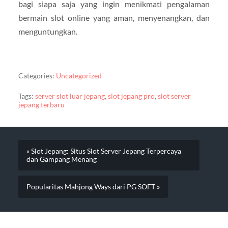
bagi siapa saja yang ingin menikmati pengalaman
bermain slot online yang aman, menyenangkan, dan
menguntungkan.
Categories:
Uncategorized
Tags:
server slot luar jepang
,
slot jepang pro
,
slot server
jepang terbaru
« Slot Jepang: Situs Slot Server Jepang Terpercaya
dan Gampang Menang
Popularitas Mahjong Ways dari PG SOFT »