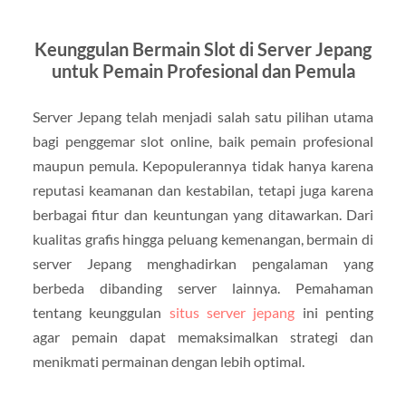
Keunggulan Bermain Slot di Server Jepang
untuk Pemain Profesional dan Pemula
Server Jepang telah menjadi salah satu pilihan utama
bagi penggemar slot online, baik pemain profesional
maupun pemula. Kepopulerannya tidak hanya karena
reputasi keamanan dan kestabilan, tetapi juga karena
berbagai fitur dan keuntungan yang ditawarkan. Dari
kualitas grafis hingga peluang kemenangan, bermain di
server Jepang menghadirkan pengalaman yang
berbeda dibanding server lainnya. Pemahaman
tentang keunggulan
situs server jepang
ini penting
agar pemain dapat memaksimalkan strategi dan
menikmati permainan dengan lebih optimal.