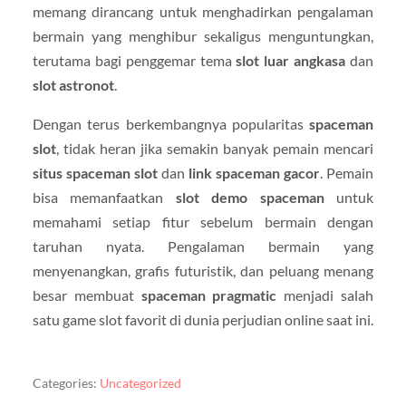
memang dirancang untuk menghadirkan pengalaman
bermain yang menghibur sekaligus menguntungkan,
terutama bagi penggemar tema
slot luar angkasa
dan
slot astronot
.
Dengan terus berkembangnya popularitas
spaceman
slot
, tidak heran jika semakin banyak pemain mencari
situs spaceman slot
dan
link spaceman gacor
. Pemain
bisa memanfaatkan
slot demo spaceman
untuk
memahami setiap fitur sebelum bermain dengan
taruhan nyata. Pengalaman bermain yang
menyenangkan, grafis futuristik, dan peluang menang
besar membuat
spaceman pragmatic
menjadi salah
satu game slot favorit di dunia perjudian online saat ini.
Categories:
Uncategorized