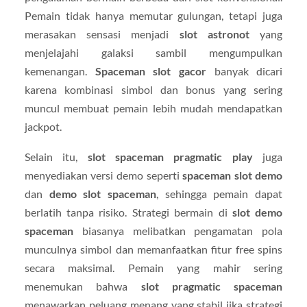
Pemain tidak hanya memutar gulungan, tetapi juga
merasakan sensasi menjadi
slot astronot
yang
menjelajahi galaksi sambil mengumpulkan
kemenangan.
Spaceman slot gacor
banyak dicari
karena kombinasi simbol dan bonus yang sering
muncul membuat pemain lebih mudah mendapatkan
jackpot.
Selain itu,
slot spaceman pragmatic play
juga
menyediakan versi demo seperti
spaceman slot demo
dan
demo slot spaceman
, sehingga pemain dapat
berlatih tanpa risiko. Strategi bermain di
slot demo
spaceman
biasanya melibatkan pengamatan pola
munculnya simbol dan memanfaatkan fitur free spins
secara maksimal. Pemain yang mahir sering
menemukan bahwa
slot pragmatic spaceman
menawarkan peluang menang yang stabil jika strategi