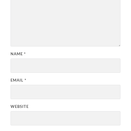
NAME
*
EMAIL
*
WEBSITE