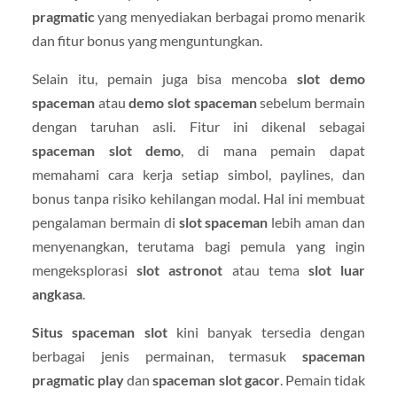
pragmatic
yang menyediakan berbagai promo menarik
dan fitur bonus yang menguntungkan.
Selain itu, pemain juga bisa mencoba
slot demo
spaceman
atau
demo slot spaceman
sebelum bermain
dengan taruhan asli. Fitur ini dikenal sebagai
spaceman slot demo
, di mana pemain dapat
memahami cara kerja setiap simbol, paylines, dan
bonus tanpa risiko kehilangan modal. Hal ini membuat
pengalaman bermain di
slot spaceman
lebih aman dan
menyenangkan, terutama bagi pemula yang ingin
mengeksplorasi
slot astronot
atau tema
slot luar
angkasa
.
Situs spaceman slot
kini banyak tersedia dengan
berbagai jenis permainan, termasuk
spaceman
pragmatic play
dan
spaceman slot gacor
. Pemain tidak