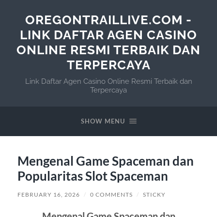
OREGONTRAILLIVE.COM -
LINK DAFTAR AGEN CASINO
ONLINE RESMI TERBAIK DAN
TERPERCAYA
Link Daftar Agen Casino Online Resmi Terbaik dan
Terpercaya
SHOW MENU
Mengenal Game Spaceman dan
Popularitas Slot Spaceman
FEBRUARY 16, 2026
/
0 COMMENTS
/
STICKY
Mengenal Game Spaceman dan