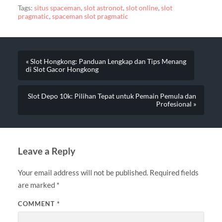
Tags:
situs spaceman
,
slot astronot
,
slot online
,
slot
pragmatic
,
spaceman slot pragmatic
« Slot Hongkong: Panduan Lengkap dan Tips Menang
di Slot Gacor Hongkong
Slot Depo 10k: Pilihan Tepat untuk Pemain Pemula dan
Profesional »
Leave a Reply
Your email address will not be published.
Required fields
are marked
*
COMMENT
*