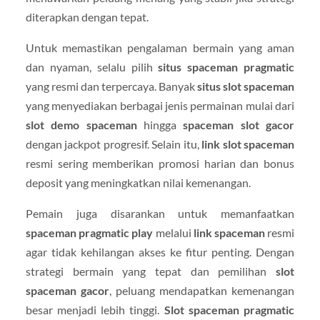
diterapkan dengan tepat.
Untuk memastikan pengalaman bermain yang aman
dan nyaman, selalu pilih
situs spaceman pragmatic
yang resmi dan terpercaya. Banyak
situs slot spaceman
yang menyediakan berbagai jenis permainan mulai dari
slot demo spaceman
hingga
spaceman slot gacor
dengan jackpot progresif. Selain itu,
link slot spaceman
resmi sering memberikan promosi harian dan bonus
deposit yang meningkatkan nilai kemenangan.
Pemain juga disarankan untuk memanfaatkan
spaceman pragmatic play
melalui
link spaceman
resmi
agar tidak kehilangan akses ke fitur penting. Dengan
strategi bermain yang tepat dan pemilihan
slot
spaceman gacor
, peluang mendapatkan kemenangan
besar menjadi lebih tinggi.
Slot spaceman pragmatic