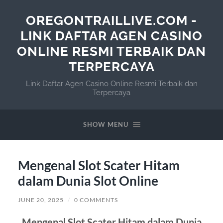
OREGONTRAILLIVE.COM -
LINK DAFTAR AGEN CASINO
ONLINE RESMI TERBAIK DAN
TERPERCAYA
Link Daftar Agen Casino Online Resmi Terbaik dan
Terpercaya
SHOW MENU
Mengenal Slot Scater Hitam
dalam Dunia Slot Online
JUNE 20, 2025
/
0 COMMENTS
Mengenal Slot Scater Hitam dalam Dunia