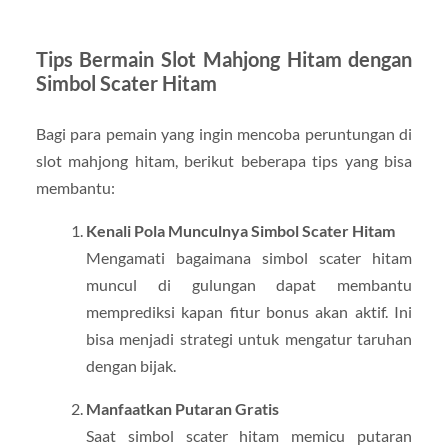
Tips Bermain Slot Mahjong Hitam dengan
Simbol Scater Hitam
Bagi para pemain yang ingin mencoba peruntungan di
slot mahjong hitam, berikut beberapa tips yang bisa
membantu:
Kenali Pola Munculnya Simbol Scater Hitam
Mengamati bagaimana simbol scater hitam
muncul di gulungan dapat membantu
memprediksi kapan fitur bonus akan aktif. Ini
bisa menjadi strategi untuk mengatur taruhan
dengan bijak.
Manfaatkan Putaran Gratis
Saat simbol scater hitam memicu putaran