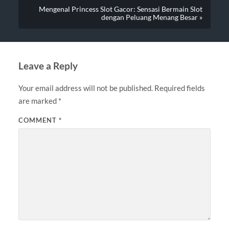
Mengenal Princess Slot Gacor: Sensasi Bermain Slot
dengan Peluang Menang Besar »
Leave a Reply
Your email address will not be published.
Required fields
are marked
*
COMMENT
*