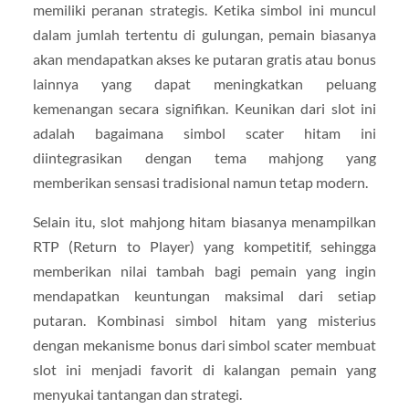
memiliki peranan strategis. Ketika simbol ini muncul
dalam jumlah tertentu di gulungan, pemain biasanya
akan mendapatkan akses ke putaran gratis atau bonus
lainnya yang dapat meningkatkan peluang
kemenangan secara signifikan. Keunikan dari slot ini
adalah bagaimana simbol scater hitam ini
diintegrasikan dengan tema mahjong yang
memberikan sensasi tradisional namun tetap modern.
Selain itu, slot mahjong hitam biasanya menampilkan
RTP (Return to Player) yang kompetitif, sehingga
memberikan nilai tambah bagi pemain yang ingin
mendapatkan keuntungan maksimal dari setiap
putaran. Kombinasi simbol hitam yang misterius
dengan mekanisme bonus dari simbol scater membuat
slot ini menjadi favorit di kalangan pemain yang
menyukai tantangan dan strategi.