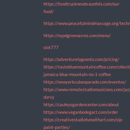
https://foodtrucknewbraunfels.com/our-
food/
https://www.peacefulmindmassage.org/techn
https://nypdgreenacres.com/menu/
slot777
https://adventurelagoontx.com/pricing/
https://tastebluemountaincoffee.com/collect
jamaica-blue-mountain-no-1-coffee
https://newyorkcubanparade.com/eventos/
https://www.remotestudiomusicians.com/jaz
darcy
https://cauleysgardencenter.com/about
https://www.veganbodegact.com/order
https://creativestudiofunwithart.com/sip-
paint-parties/