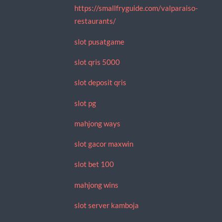
https://smallfryguide.com/valparaiso-
restaurants/
slot pusatgame
slot qris 5000
slot deposit qris
slot pg
mahjong ways
slot gacor maxwin
slot bet 100
mahjong wins
slot server kamboja