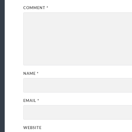
COMMENT
*
NAME
*
EMAIL
*
WEBSITE