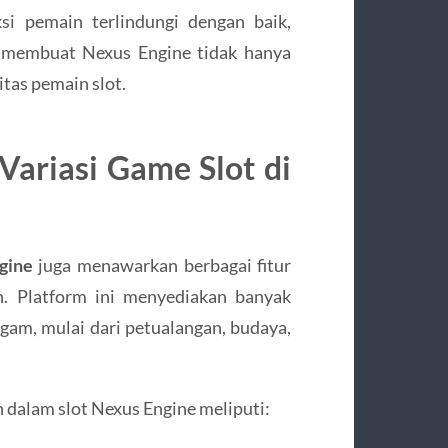
si pemain terlindungi dengan baik,
i membuat Nexus Engine tidak hanya
tas pemain slot.
Variasi Game Slot di
gine
juga menawarkan berbagai fitur
. Platform ini menyediakan banyak
agam, mulai dari petualangan, budaya,
 dalam slot Nexus Engine meliputi: