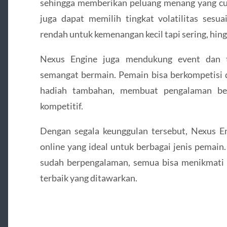
sehingga memberikan peluang menang yang cu
juga dapat memilih tingkat volatilitas sesu
rendah untuk kemenangan kecil tapi sering, hing
Nexus Engine juga mendukung event dan 
semangat bermain. Pemain bisa berkompetisi
hadiah tambahan, membuat pengalaman be
kompetitif.
Dengan segala keunggulan tersebut, Nexus En
online yang ideal untuk berbagai jenis pemain
sudah berpengalaman, semua bisa menikmati p
terbaik yang ditawarkan.