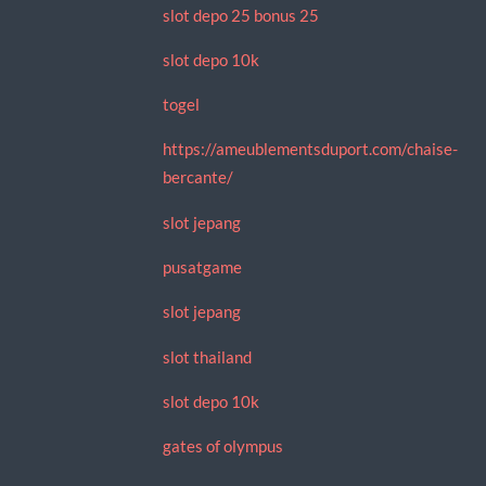
slot depo 25 bonus 25
slot depo 10k
togel
https://ameublementsduport.com/chaise-
bercante/
slot jepang
pusatgame
slot jepang
slot thailand
slot depo 10k
gates of olympus