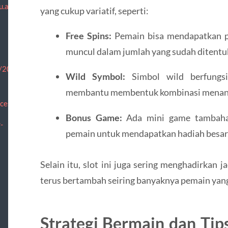
u.aspx
yang cukup variatif, seperti:
Free Spins:
Pemain bisa mendapatkan pu
muncul dalam jumlah yang sudah ditentu
m/2023-
Wild Symbol:
Simbol wild berfungsi
membantu membentuk kombinasi menan
ces.html
Bonus Game:
Ada mini game tambahan
-
pemain untuk mendapatkan hadiah besar
Selain itu, slot ini juga sering menghadirkan 
terus bertambah seiring banyaknya pemain yang
Strategi Bermain dan Tip