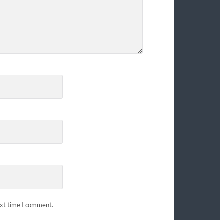
ext time I comment.