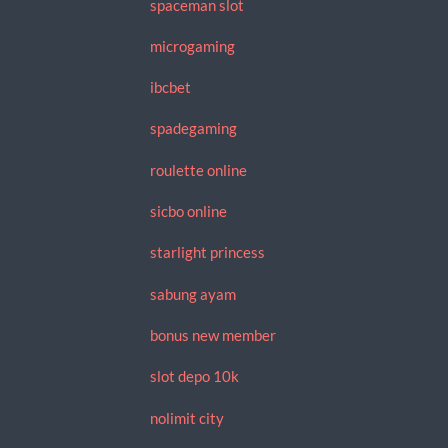
spaceman slot
microgaming
ibcbet
spadegaming
roulette online
sicbo online
starlight princess
sabung ayam
bonus new member
slot depo 10k
nolimit city