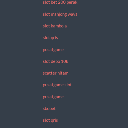
slot bet 200 perak
slot mahjong ways
slot kamboja
slot qris
pusatgame
slot depo 10k
scatter hitam
pusatgame slot
pusatgame
sbobet
slot qris