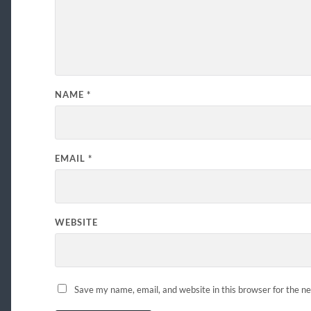
NAME
*
EMAIL
*
WEBSITE
Save my name, email, and website in this browser for the n