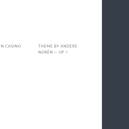
EN CASINO
THEME BY
ANDERS
NORÉN
—
UP ↑