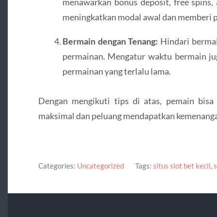
menawarkan bonus deposit, free spins, 
meningkatkan modal awal dan memberi pe
Bermain dengan Tenang:
Hindari bermai
permainan. Mengatur waktu bermain jug
permainan yang terlalu lama.
Dengan mengikuti tips di atas, pemain bis
maksimal dan peluang mendapatkan kemenangan
Categories:
Uncategorized
Tags:
situs slot bet kecil
,
s