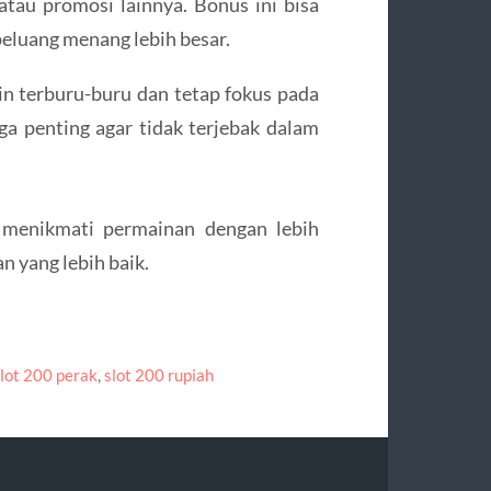
atau promosi lainnya. Bonus ini bisa
luang menang lebih besar.
n terburu-buru dan tetap fokus pada
a penting agar tidak terjebak dalam
a menikmati permainan dengan lebih
 yang lebih baik.
lot 200 perak
,
slot 200 rupiah