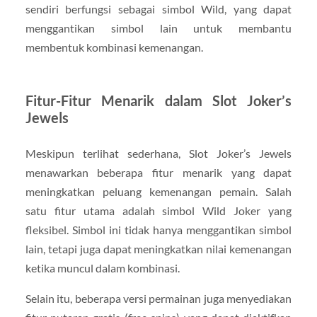
sendiri berfungsi sebagai simbol Wild, yang dapat
menggantikan simbol lain untuk membantu
membentuk kombinasi kemenangan.
Fitur-Fitur Menarik dalam Slot Joker’s
Jewels
Meskipun terlihat sederhana, Slot Joker’s Jewels
menawarkan beberapa fitur menarik yang dapat
meningkatkan peluang kemenangan pemain. Salah
satu fitur utama adalah simbol Wild Joker yang
fleksibel. Simbol ini tidak hanya menggantikan simbol
lain, tetapi juga dapat meningkatkan nilai kemenangan
ketika muncul dalam kombinasi.
Selain itu, beberapa versi permainan juga menyediakan