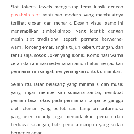
Slot Joker’s Jewels mengusung tema klasik dengan
pusatwin slot
sentuhan modern yang membuatnya
terlihat elegan dan menarik. Desain visual game ini
menampilkan simbol-simbol yang identik dengan
mesin slot tradisional, seperti permata berwarna-
warni, lonceng emas, angka tujuh keberuntungan, dan
tentu saja, sosok Joker yang ikonik. Kombinasi warna
cerah dan animasi sederhana namun halus menjadikan
permainan ini sangat menyenangkan untuk dimainkan.
Selain itu, latar belakang yang minimalis dan musik
yang ringan memberikan suasana santai, membuat
pemain bisa fokus pada permainan tanpa terganggu
oleh elemen yang berlebihan. Tampilan antarmuka
yang user-friendly juga memudahkan pemain dari
berbagai kalangan, baik pemula maupun yang sudah
berpengalaman.