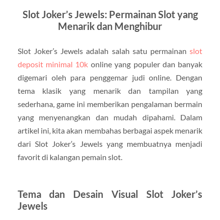
Slot Joker’s Jewels: Permainan Slot yang
Menarik dan Menghibur
Slot Joker’s Jewels adalah salah satu permainan
slot
deposit minimal 10k
online yang populer dan banyak
digemari oleh para penggemar judi online. Dengan
tema klasik yang menarik dan tampilan yang
sederhana, game ini memberikan pengalaman bermain
yang menyenangkan dan mudah dipahami. Dalam
artikel ini, kita akan membahas berbagai aspek menarik
dari Slot Joker’s Jewels yang membuatnya menjadi
favorit di kalangan pemain slot.
Tema dan Desain Visual Slot Joker’s
Jewels