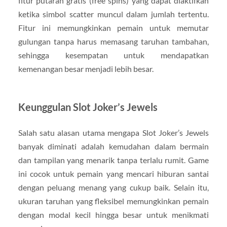
fitur putaran gratis (free spins) yang dapat diaktifkan
ketika simbol scatter muncul dalam jumlah tertentu.
Fitur ini memungkinkan pemain untuk memutar
gulungan tanpa harus memasang taruhan tambahan,
sehingga kesempatan untuk mendapatkan
kemenangan besar menjadi lebih besar.
Keunggulan Slot Joker’s Jewels
Salah satu alasan utama mengapa Slot Joker’s Jewels
banyak diminati adalah kemudahan dalam bermain
dan tampilan yang menarik tanpa terlalu rumit. Game
ini cocok untuk pemain yang mencari hiburan santai
dengan peluang menang yang cukup baik. Selain itu,
ukuran taruhan yang fleksibel memungkinkan pemain
dengan modal kecil hingga besar untuk menikmati