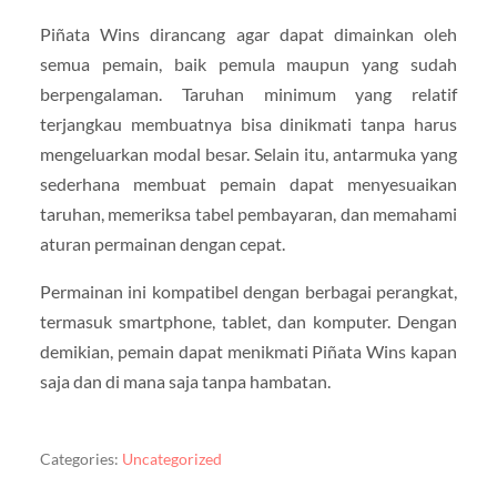
Piñata Wins dirancang agar dapat dimainkan oleh
semua pemain, baik pemula maupun yang sudah
berpengalaman. Taruhan minimum yang relatif
terjangkau membuatnya bisa dinikmati tanpa harus
mengeluarkan modal besar. Selain itu, antarmuka yang
sederhana membuat pemain dapat menyesuaikan
taruhan, memeriksa tabel pembayaran, dan memahami
aturan permainan dengan cepat.
Permainan ini kompatibel dengan berbagai perangkat,
termasuk smartphone, tablet, dan komputer. Dengan
demikian, pemain dapat menikmati Piñata Wins kapan
saja dan di mana saja tanpa hambatan.
Categories:
Uncategorized