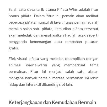
Salah satu daya tarik utama Piñata Wins adalah fitur
bonus piñata. Dalam fitur ini, pemain akan melihat
beberapa piñata muncul di layar. Tugas pemain adalah
memilih salah satu piñata, kemudian piñata tersebut
akan meledak dan menghasilkan hadiah acak seperti
pengganda kemenangan atau tambahan putaran
gratis.
Efek visual piñata yang meledak ditampilkan dengan
animasi warna-warni yang memperkuat tema
permainan. Fitur ini menjadi salah satu alasan
mengapa banyak pemain merasa permainan ini lebih
hidup dan interaktif dibanding slot lain.
Keterjangkauan dan Kemudahan Bermain