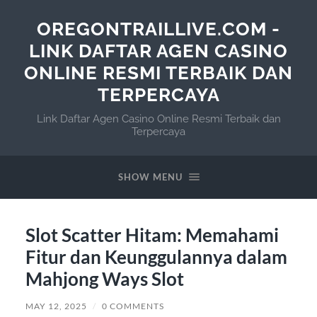
OREGONTRAILLIVE.COM -
LINK DAFTAR AGEN CASINO
ONLINE RESMI TERBAIK DAN
TERPERCAYA
Link Daftar Agen Casino Online Resmi Terbaik dan
Terpercaya
SHOW MENU
Slot Scatter Hitam: Memahami
Fitur dan Keunggulannya dalam
Mahjong Ways Slot
MAY 12, 2025
/
0 COMMENTS