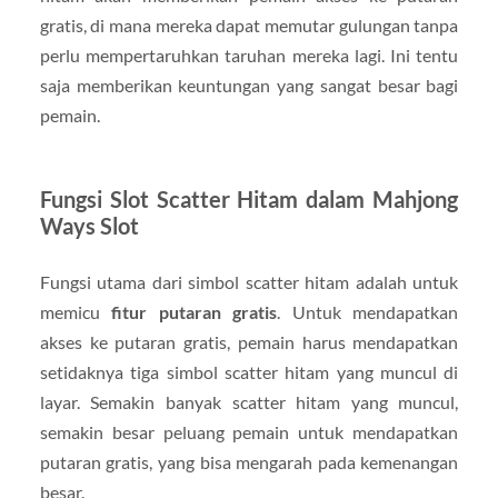
gratis,
di
mana
mereka
dapat
memutar
gulungan
tanpa
perlu
mempertaruhkan
taruhan
mereka
lagi.
Ini
tentu
saja
memberikan
keuntungan
yang
sangat
besar
bagi
pemain.
Fungsi
Slot
Scatter
Hitam
dalam
Mahjong
Ways
Slot
Fungsi
utama
dari
simbol
scatter
hitam
adalah
untuk
memicu
fitur
putaran
gratis
.
Untuk
mendapatkan
akses
ke
putaran
gratis,
pemain
harus
mendapatkan
setidaknya
tiga
simbol
scatter
hitam
yang
muncul
di
layar.
Semakin
banyak
scatter
hitam
yang
muncul,
semakin
besar
peluang
pemain
untuk
mendapatkan
putaran
gratis,
yang
bisa
mengarah
pada
kemenangan
besar.