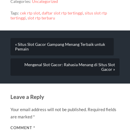
Categories:
Uncategorized
Tags:
cek rtp slot
,
daftar slot rtp tertinggi
,
situs slot rtp
tertinggi
,
slot rtp terbaru
« Situs Slot Gacor Gampang Menang Terbaik untuk
Pemain
Mengenal Slot Gacor: Rahasia Menang di Situs Slot
Gacor »
Leave a Reply
Your email address will not be published.
Required fields
are marked
*
COMMENT
*