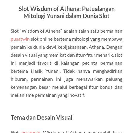
Slot Wisdom of Athena: Petualangan
Mitologi Yunani dalam Dunia Slot
Slot “Wisdom of Athena” adalah salah satu permainan
pusatwin
slot online bertema mitologi yang membawa
pemain ke dunia dewi kebijaksanaan, Athena. Dengan
desain visual yang memikat dan fitur-fitur menarik, slot
ini menjadi favorit di kalangan pecinta permainan
bertema klasik Yunani. Tidak hanya menghadirkan
hiburan, permainan ini juga menawarkan peluang
kemenangan besar melalui berbagai fitur bonus dan
mekanisme permainan yang inovatif.
Tema dan Desain Visual
Slot
pusatwin
Wisdom of Athena mengambil latar