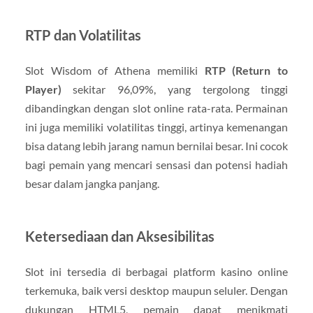
RTP dan Volatilitas
Slot Wisdom of Athena memiliki
RTP (Return to
Player)
sekitar 96,09%, yang tergolong tinggi
dibandingkan dengan slot online rata-rata. Permainan
ini juga memiliki volatilitas tinggi, artinya kemenangan
bisa datang lebih jarang namun bernilai besar. Ini cocok
bagi pemain yang mencari sensasi dan potensi hadiah
besar dalam jangka panjang.
Ketersediaan dan Aksesibilitas
Slot ini tersedia di berbagai platform kasino online
terkemuka, baik versi desktop maupun seluler. Dengan
dukungan HTML5, pemain dapat menikmati