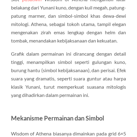
belakang dari Yunani kuno, dengan kuil megah, patung-
patung marmer, dan simbol-simbol khas dewa-dewi
mitologi. Athena, sebagai tokoh utama, tampil elegan
mengenakan zirah emas lengkap dengan helm dan
tombak, menandakan kebijaksanaan dan kekuatan.
Grafik dalam permainan ini dirancang dengan detail
tinggi, menampilkan simbol seperti gulungan kuno,
burung hantu (simbol kebijaksanaan), dan perisai. Efek
suara yang dramatis, seperti suara guntur atau harpa
klasik Yunani, turut memperkuat suasana mitologis
yang dihadirkan dalam permainan ini.
Mekanisme Permainan dan Simbol
Wisdom of Athena biasanya dimainkan pada grid 6×5