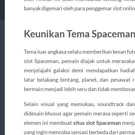
banyak digemari oleh para penggemar slot onlin
Keunikan Tema Spaceman 
Tema luar angkasa selalu memberikan kesan futu
slot Spaceman, pemain diajak untuk merasaka
menjelajahi galaksi demi mendapatkan hadiah
latar belakang bintang, planet, dan pesawa
bermain menjadi lebih seru dan tidak membosa
Selain visual yang memukau, soundtrack dan
didesain khusus agar pemain merasa seperti s
elemen ini membuat
situs slot Spaceman
menja
yang ingin mencoba sensasi berbeda dari permai