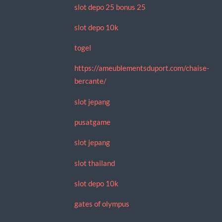
slot depo 25 bonus 25
slot depo 10k
togel
https://ameublementsduport.com/chaise-
bercante/
slot jepang
pusatgame
slot jepang
slot thailand
slot depo 10k
gates of olympus