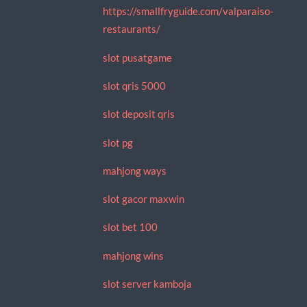
https://smallfryguide.com/valparaiso-
restaurants/
slot pusatgame
slot qris 5000
slot deposit qris
slot pg
mahjong ways
slot gacor maxwin
slot bet 100
mahjong wins
slot server kamboja