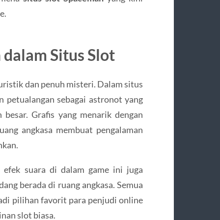
e.
dalam Situs Slot
ristik dan penuh misteri. Dalam situs
n petualangan sebagai astronot yang
 besar. Grafis yang menarik dengan
t ruang angkasa membuat pengalaman
nkan.
 efek suara di dalam game ini juga
edang berada di ruang angkasa. Semua
di pilihan favorit para penjudi online
nan slot biasa.