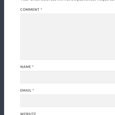
COMMENT
*
NAME
*
EMAIL
*
WEBSITE