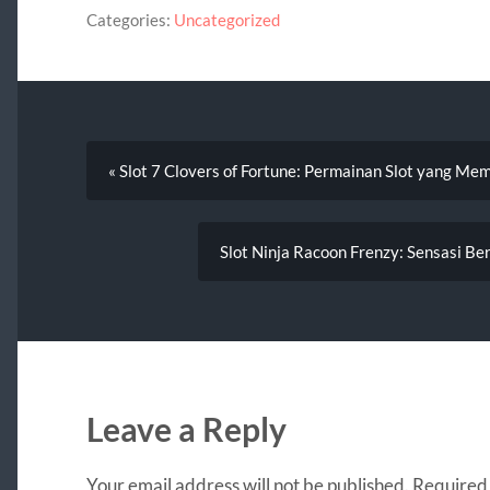
Categories:
Uncategorized
« Slot 7 Clovers of Fortune: Permainan Slot yang 
Slot Ninja Racoon Frenzy: Sensasi Be
Leave a Reply
Your email address will not be published.
Required 