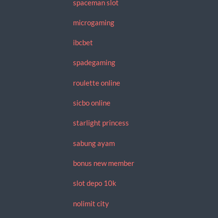
spaceman slot
microgaming
ibcbet
spadegaming
roulette online
sicbo online
starlight princess
sabung ayam
bonus new member
slot depo 10k
nolimit city