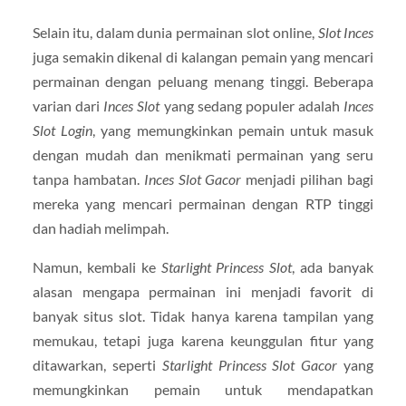
Selain itu, dalam dunia permainan slot online,
Slot Inces
juga semakin dikenal di kalangan pemain yang mencari
permainan dengan peluang menang tinggi. Beberapa
varian dari
Inces Slot
yang sedang populer adalah
Inces
Slot Login
, yang memungkinkan pemain untuk masuk
dengan mudah dan menikmati permainan yang seru
tanpa hambatan.
Inces Slot Gacor
menjadi pilihan bagi
mereka yang mencari permainan dengan RTP tinggi
dan hadiah melimpah.
Namun, kembali ke
Starlight Princess Slot
, ada banyak
alasan mengapa permainan ini menjadi favorit di
banyak situs slot. Tidak hanya karena tampilan yang
memukau, tetapi juga karena keunggulan fitur yang
ditawarkan, seperti
Starlight Princess Slot Gacor
yang
memungkinkan pemain untuk mendapatkan