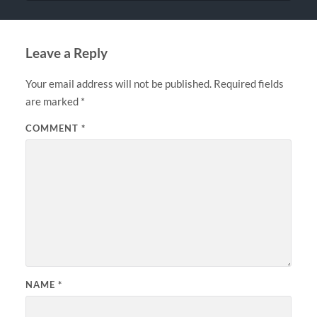
Leave a Reply
Your email address will not be published.
Required fields
are marked
*
COMMENT
*
NAME
*