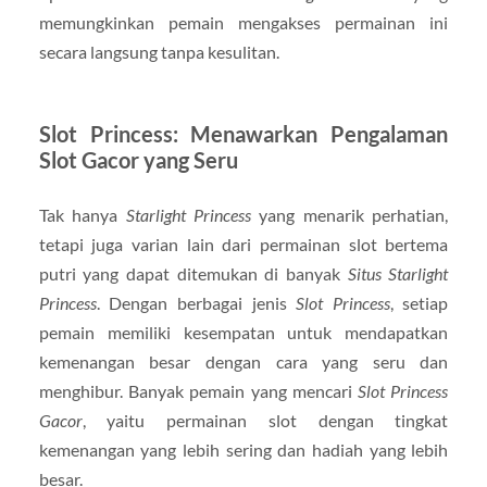
memungkinkan pemain mengakses permainan ini
secara langsung tanpa kesulitan.
Slot Princess: Menawarkan Pengalaman
Slot Gacor yang Seru
Tak hanya
Starlight Princess
yang menarik perhatian,
tetapi juga varian lain dari permainan slot bertema
putri yang dapat ditemukan di banyak
Situs Starlight
Princess
. Dengan berbagai jenis
Slot Princess
, setiap
pemain memiliki kesempatan untuk mendapatkan
kemenangan besar dengan cara yang seru dan
menghibur. Banyak pemain yang mencari
Slot Princess
Gacor
, yaitu permainan slot dengan tingkat
kemenangan yang lebih sering dan hadiah yang lebih
besar.