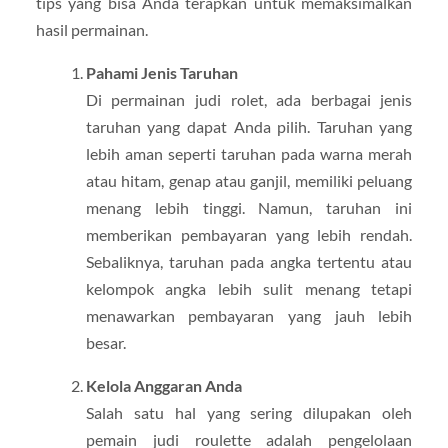
tips yang bisa Anda terapkan untuk memaksimalkan
hasil permainan.
Pahami Jenis Taruhan
Di permainan judi rolet, ada berbagai jenis
taruhan yang dapat Anda pilih. Taruhan yang
lebih aman seperti taruhan pada warna merah
atau hitam, genap atau ganjil, memiliki peluang
menang lebih tinggi. Namun, taruhan ini
memberikan pembayaran yang lebih rendah.
Sebaliknya, taruhan pada angka tertentu atau
kelompok angka lebih sulit menang tetapi
menawarkan pembayaran yang jauh lebih
besar.
Kelola Anggaran Anda
Salah satu hal yang sering dilupakan oleh
pemain judi roulette adalah pengelolaan