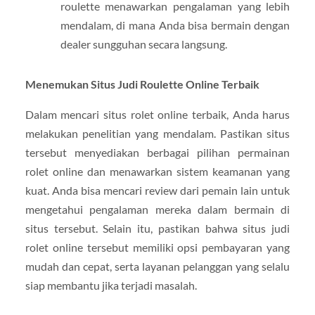
roulette menawarkan pengalaman yang lebih
mendalam, di mana Anda bisa bermain dengan
dealer sungguhan secara langsung.
Menemukan Situs Judi Roulette Online Terbaik
Dalam mencari situs rolet online terbaik, Anda harus
melakukan penelitian yang mendalam. Pastikan situs
tersebut menyediakan berbagai pilihan permainan
rolet online dan menawarkan sistem keamanan yang
kuat. Anda bisa mencari review dari pemain lain untuk
mengetahui pengalaman mereka dalam bermain di
situs tersebut. Selain itu, pastikan bahwa situs judi
rolet online tersebut memiliki opsi pembayaran yang
mudah dan cepat, serta layanan pelanggan yang selalu
siap membantu jika terjadi masalah.