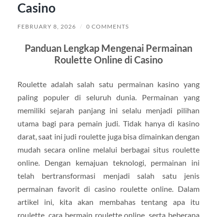
Casino
FEBRUARY 8, 2026
/
0 COMMENTS
Panduan Lengkap Mengenai Permainan
Roulette Online di Casino
Roulette adalah salah satu permainan kasino yang
paling populer di seluruh dunia. Permainan yang
memiliki sejarah panjang ini selalu menjadi pilihan
utama bagi para pemain judi. Tidak hanya di kasino
darat, saat ini judi roulette juga bisa dimainkan dengan
mudah secara online melalui berbagai situs roulette
online. Dengan kemajuan teknologi, permainan ini
telah bertransformasi menjadi salah satu jenis
permainan favorit di casino roulette online. Dalam
artikel ini, kita akan membahas tentang apa itu
roulette, cara bermain roulette online, serta beberapa