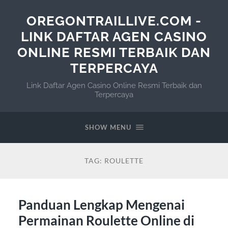
OREGONTRAILLIVE.COM -
LINK DAFTAR AGEN CASINO
ONLINE RESMI TERBAIK DAN
TERPERCAYA
Link Daftar Agen Casino Online Resmi Terbaik dan
Terpercaya
SHOW MENU
TAG:
ROULETTE
Panduan Lengkap Mengenai
Permainan Roulette Online di