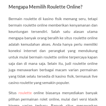
Mengapa Memilih Roulette Online?
Bermain roulette di kasino fisik memang seru, tetapi
bermain roulette online memberikan kenyamanan dan
keuntungan tersendiri. Salah satu alasan utama
mengapa banyak orang beralih ke situs roulette online
adalah kemudahan akses. Anda hanya perlu memiliki
koneksi internet dan perangkat yang mendukung
untuk mulai bermain roulette online terpercaya kapan
saja dan di mana saja. Selain itu, judi roulette online
juga menawarkan berbagai macam varian permainan
yang tidak selalu tersedia di kasino fisik, termasuk live
casino roulette yang semakin populer.
Situs
roulette
online biasanya menyediakan banyak
pilihan permainan rolet online, mulai dari versi klasik
hingga varian terbaru. Banyak situs menawarkan