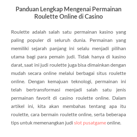
Panduan Lengkap Mengenai Permainan
Roulette Online di Casino
Roulette adalah salah satu permainan kasino yang
paling populer di seluruh dunia. Permainan yang
memiliki sejarah panjang ini selalu menjadi pilihan
utama bagi para pemain judi. Tidak hanya di kasino
darat, saat ini judi roulette juga bisa dimainkan dengan
mudah secara online melalui berbagai situs roulette
online. Dengan kemajuan teknologi, permainan ini
telah bertransformasi menjadi salah satu jenis
permainan favorit di casino roulette online. Dalam
artikel ini, kita akan membahas tentang apa itu
roulette, cara bermain roulette online, serta beberapa
tips untuk memenangkan judi
slot pusatgame
online.