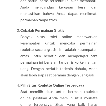
dan patuhi batas tersebut. Ini akan membantu
Anda menghindari kerugian besar dan
memastikan bahwa Anda dapat menikmati
permainan tanpa stres.
Cobalah Permainan Gratis
Banyak situs rolet online menawarkan
kesempatan untuk mencoba permainan
roulette secara gratis. Ini adalah kesempatan
emas untuk berlatih dan mempelajari cara
permainan ini berjalan tanpa risiko kehilangan
uang. Dengan berlatih terlebih dahulu, Anda
akan lebih siap saat bermain dengan uang asli.
Pilih Situs Roulette Online Terpercaya
Saat memilih situs untuk bermain roulette
online, pastikan Anda memilih situs roulette
online terpercaya. Situs yang baik harus