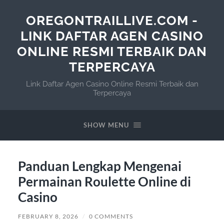
OREGONTRAILLIVE.COM -
LINK DAFTAR AGEN CASINO
ONLINE RESMI TERBAIK DAN
TERPERCAYA
Link Daftar Agen Casino Online Resmi Terbaik dan
Terpercaya
SHOW MENU
Panduan Lengkap Mengenai
Permainan Roulette Online di
Casino
FEBRUARY 8, 2026
/
0 COMMENTS