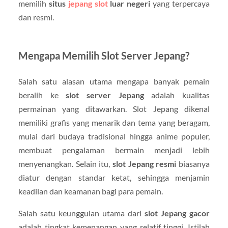
memilih
situs
jepang slot
luar negeri
yang terpercaya
dan resmi.
Mengapa Memilih Slot Server Jepang?
Salah satu alasan utama mengapa banyak pemain
beralih ke
slot server Jepang
adalah kualitas
permainan yang ditawarkan. Slot Jepang dikenal
memiliki grafis yang menarik dan tema yang beragam,
mulai dari budaya tradisional hingga anime populer,
membuat pengalaman bermain menjadi lebih
menyenangkan. Selain itu,
slot Jepang resmi
biasanya
diatur dengan standar ketat, sehingga menjamin
keadilan dan keamanan bagi para pemain.
Salah satu keunggulan utama dari
slot Jepang gacor
adalah tingkat kemenangan yang relatif tinggi. Istilah