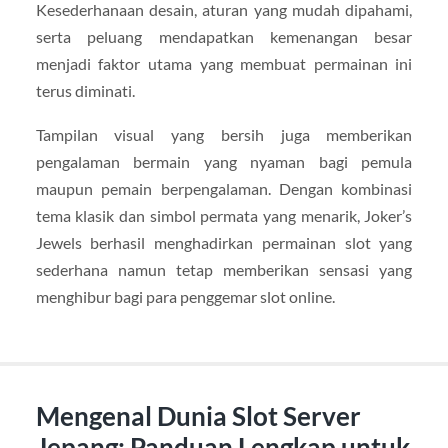
Kesederhanaan desain, aturan yang mudah dipahami,
serta peluang mendapatkan kemenangan besar
menjadi faktor utama yang membuat permainan ini
terus diminati.
Tampilan visual yang bersih juga memberikan
pengalaman bermain yang nyaman bagi pemula
maupun pemain berpengalaman. Dengan kombinasi
tema klasik dan simbol permata yang menarik, Joker’s
Jewels berhasil menghadirkan permainan slot yang
sederhana namun tetap memberikan sensasi yang
menghibur bagi para penggemar slot online.
Mengenal Dunia Slot Server
Jepang: Panduan Lengkap untuk