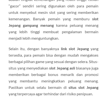
“gacor” sendiri sering digunakan oleh para pemain
untuk menyebut mesin slot yang sering memberikan
kemenangan. Banyak pemain yang memburu
slot
Jepang gampang menang
karena peluang menang
yang lebih tinggi membuat pengalaman bermain
menjadi lebih menguntungkan.
Selain itu, dengan banyaknya
link slot Jepang
yang
tersedia, para pemain bisa dengan mudah mengakses
berbagai pilihan game yang sesuai dengan selera. Situs-
situs yang menyediakan
slot Jepang asli
biasanya juga
memberikan berbagai bonus menarik dan promosi
yang membantu meningkatkan peluang menang.
Pastikan untuk selalu bermain di
situs slot Jepang
yang terpercaya agar terhindar dari risiko penipuan.