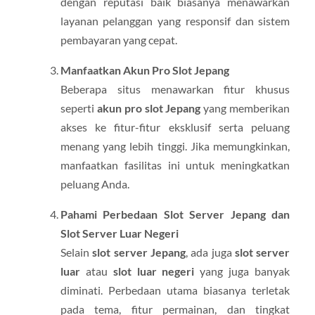
dengan reputasi baik biasanya menawarkan
layanan pelanggan yang responsif dan sistem
pembayaran yang cepat.
Manfaatkan Akun Pro Slot Jepang
Beberapa situs menawarkan fitur khusus
seperti
akun pro slot Jepang
yang memberikan
akses ke fitur-fitur eksklusif serta peluang
menang yang lebih tinggi. Jika memungkinkan,
manfaatkan fasilitas ini untuk meningkatkan
peluang Anda.
Pahami Perbedaan Slot Server Jepang dan
Slot Server Luar Negeri
Selain
slot server Jepang
, ada juga
slot server
luar
atau
slot luar negeri
yang juga banyak
diminati. Perbedaan utama biasanya terletak
pada tema, fitur permainan, dan tingkat