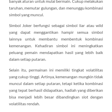
banyak aturan untuk mulai bermain. Cukup melakukan
taruhan, memutar gulungan, dan menunggu kombinasi
simbol yang muncul.
Simbol Joker berfungsi sebagai simbol liar atau wild
yang dapat menggantikan hampir semua simbol
lainnya untuk membantu membentuk kombinasi
kemenangan. Kehadiran simbol ini meningkatkan
peluang pemain mendapatkan hasil yang lebih baik
dalam setiap putaran.
Selain itu, permainan ini memiliki tingkat volatilitas
yang cukup tinggi. Artinya, kemenangan mungkin tidak
muncul dalam setiap putaran, tetapi ketika kombinasi
yang tepat berhasil didapatkan, hadiah yang diberikan
bisa menjadi lebih besar dibandingkan slot dengan
volatilitas rendah.