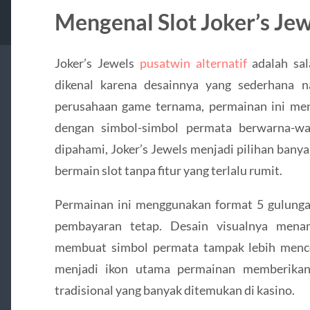
Mengenal Slot Joker’s Jew
Joker’s Jewels
pusatwin alternatif
adalah sal
dikenal karena desainnya yang sederhana 
perusahaan game ternama, permainan ini me
dengan simbol-simbol permata berwarna-w
dipahami, Joker’s Jewels menjadi pilihan ban
bermain slot tanpa fitur yang terlalu rumit.
Permainan ini menggunakan format 5 gulungan
pembayaran tetap. Desain visualnya menam
membuat simbol permata tampak lebih mencolo
menjadi ikon utama permainan memberikan
tradisional yang banyak ditemukan di kasino.