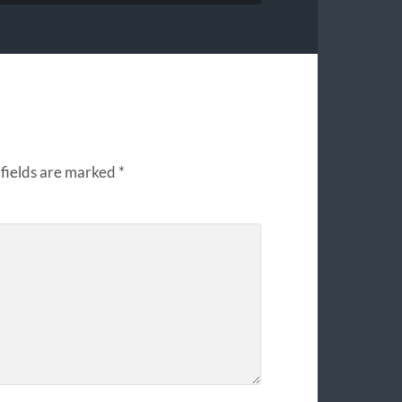
fields are marked
*