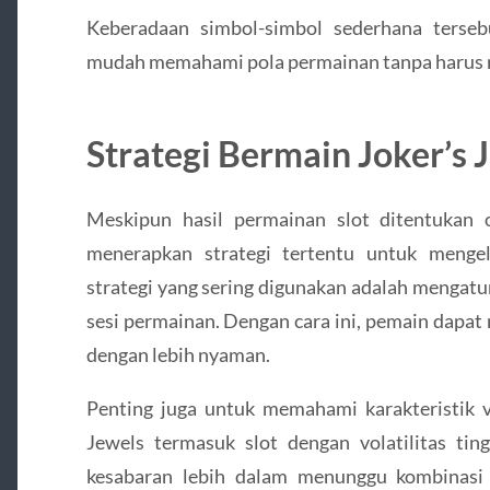
Keberadaan simbol-simbol sederhana ters
mudah memahami pola permainan tanpa harus m
Strategi Bermain Joker’s 
Meskipun hasil permainan slot ditentukan 
menerapkan strategi tertentu untuk menge
strategi yang sering digunakan adalah mengat
sesi permainan. Dengan cara ini, pemain dapa
dengan lebih nyaman.
Penting juga untuk memahami karakteristik vo
Jewels termasuk slot dengan volatilitas tin
kesabaran lebih dalam menunggu kombinasi 