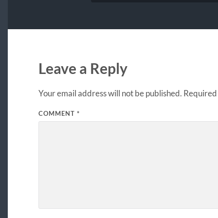
Leave a Reply
Your email address will not be published.
Required 
COMMENT
*