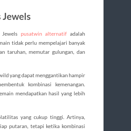
s Jewels
’s Jewels
pusatwin alternatif
adalah
ain tidak perlu mempelajari banyak
an taruhan, memutar gulungan, dan
u wild yang dapat menggantikan hampir
embentuk kombinasi kemenangan.
emain mendapatkan hasil yang lebih
latilitas yang cukup tinggi. Artinya,
p putaran, tetapi ketika kombinasi