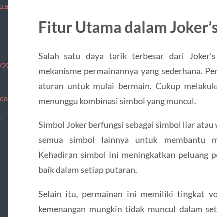
u.aspx
Fitur Utama dalam Joker’
Salah satu daya tarik terbesar dari Joker
m/2023-
mekanisme permainannya yang sederhana. Pem
aturan untuk mulai bermain. Cukup melakuk
ces.html
menunggu kombinasi simbol yang muncul.
-
Simbol Joker berfungsi sebagai simbol liar ata
semua simbol lainnya untuk membantu m
Kehadiran simbol ini meningkatkan peluang p
baik dalam setiap putaran.
Selain itu, permainan ini memiliki tingkat vo
kemenangan mungkin tidak muncul dalam setia