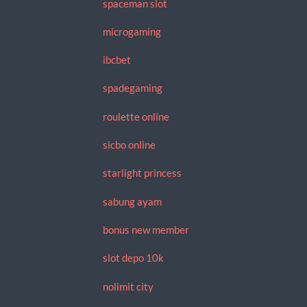
spaceman slot
microgaming
ibcbet
spadegaming
roulette online
sicbo online
starlight princess
sabung ayam
bonus new member
slot depo 10k
nolimit city