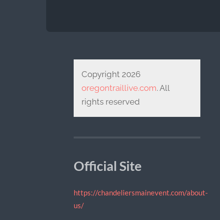
Copyright 2026
oregontraillive.com
. All
rights reserved
Official Site
https://chandeliersmainevent.com/about-
us/