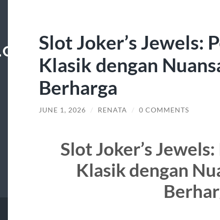
Slot Joker’s Jewels: 
.COM
Klasik dengan Nuans
Berharga
JUNE 1, 2026
/
RENATA
/
0 COMMENTS
Slot Joker’s Jewels
Klasik dengan Nu
Berhar