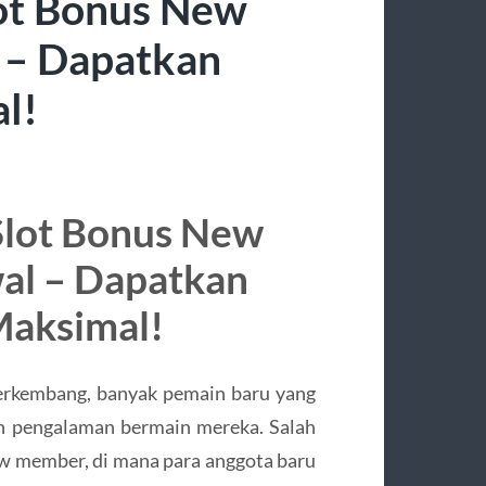
ot Bonus New
 – Dapatkan
l!
Slot Bonus New
al – Dapatkan
aksimal!
erkembang, banyak pemain baru yang
n pengalaman bermain mereka. Salah
ew member, di mana para anggota baru