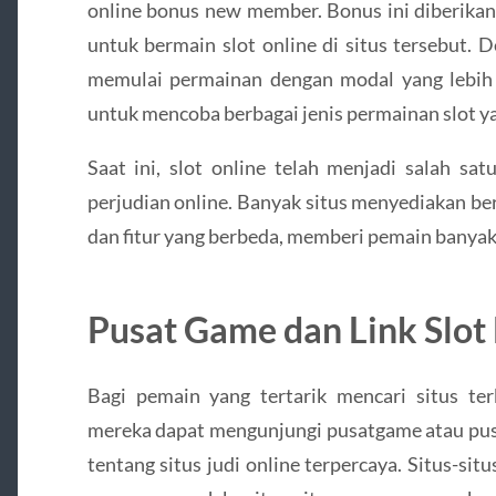
online bonus new member. Bonus ini diberika
untuk bermain slot online di situs tersebut. 
memulai permainan dengan modal yang lebih
untuk mencoba berbagai jenis permainan slot ya
Saat ini, slot online telah menjadi salah sa
perjudian online. Banyak situs menyediakan be
dan fitur yang berbeda, memberi pemain banyak
Pusat Game dan Link Slo
Bagi pemain yang tertarik mencari situs te
mereka dapat mengunjungi pusatgame atau pus
tentang situs judi online terpercaya. Situs-sit