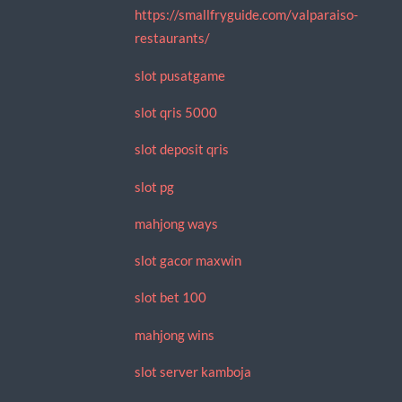
https://smallfryguide.com/valparaiso-
restaurants/
slot pusatgame
slot qris 5000
slot deposit qris
slot pg
mahjong ways
slot gacor maxwin
slot bet 100
mahjong wins
slot server kamboja