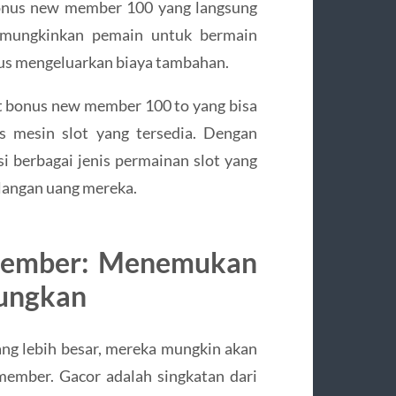
onus new member 100 yang langsung
emungkinkan pemain untuk bermain
us mengeluarkan biaya tambahan.
ot bonus new member 100 to yang bisa
s mesin slot yang tersedia. Dengan
i berbagai jenis permainan slot yang
ilangan uang mereka.
Member: Menemukan
tungkan
ng lebih besar, mereka mungkin akan
 member. Gacor adalah singkatan dari