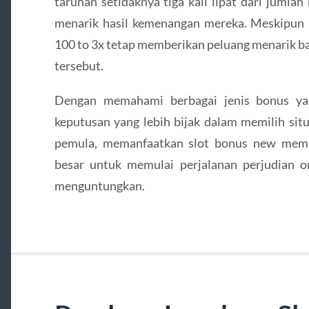
taruhan setidaknya tiga kali lipat dari jumla
menarik hasil kemenangan mereka. Meskipun k
100 to 3x tetap memberikan peluang menarik b
tersebut.
Dengan memahami berbagai jenis bonus ya
keputusan yang lebih bijak dalam memilih sit
pemula, memanfaatkan slot bonus new mem
besar untuk memulai perjalanan perjudian 
menguntungkan.