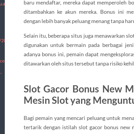
baru mendaftar, mereka dapat memperoleh b
u.aspx
ditambahkan ke akun mereka. Bonus ini m
dengan lebih banyak peluang menang tanpa har
Selain itu, beberapa situs juga menawarkan sl
m/2023-
digunakan untuk bermain pada berbagai jeni
adanya bonus ini, pemain dapat mengeksploras
ces.html
ditawarkan oleh situs tersebut tanpa risiko keh
-
Slot Gacor Bonus New 
Mesin Slot yang Mengun
Bagi pemain yang mencari peluang untuk mena
tertarik dengan istilah slot gacor bonus new