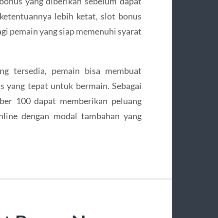
h bonus yang diberikan sebelum dapat
etentuannya lebih ketat, slot bonus
agi pemain yang siap memenuhi syarat
ng tersedia, pemain bisa membuat
us yang tepat untuk bermain. Sebagai
ber 100 dapat memberikan peluang
online dengan modal tambahan yang