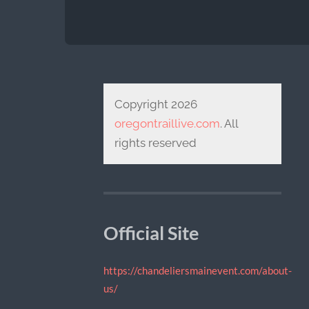
Copyright 2026
oregontraillive.com
. All
rights reserved
Official Site
https://chandeliersmainevent.com/about-
us/