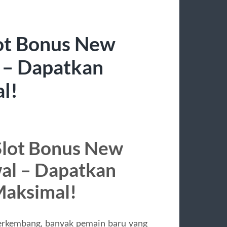
ot Bonus New
 – Dapatkan
l!
Slot Bonus New
al – Dapatkan
aksimal!
erkembang, banyak pemain baru yang