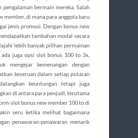
n pengalaman bermain mereka. Salah
ew member, di mana para anggota baru
agai jenis promosi. Dengan bonus new
mendapatkan tambahan modal secara
ajahi lebih banyak pilihan permainan
, ada juga opsi slot bonus 100 to 3x,
tuk mengejar kemenangan dengan
tkan keseruan dalam setiap putaran
datangkan keuntungan tetapi juga
kan di antara para penjudi, terutama
tform-slot bonus new member 100 to di
kin seru ketika melihat bagaimana
dengan penawaran-penawaran menarik