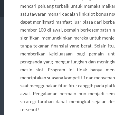
mencari peluang terbaik untuk memaksimalka
satu tawaran menarik adalah link slot bonus n
dapat menikmati manfaat luar biasa dari berb
member 100 di awal, pemain berkesempatan 
signifikan, memungkinkan mereka untuk menjel
tanpa tekanan finansial yang berat. Selain itu
memberikan keleluasaan bagi pemain un
pengganda yang menguntungkan dan meningka
mesin slot. Program ini tidak hanya men
menciptakan suasana kompetitif dan menyenang
saat menggunakan fitur-fitur canggih pada pla
awal. Pengalaman bermain pun menjadi sema
strategi taruhan dapat meningkat sejalan 
tersebut!