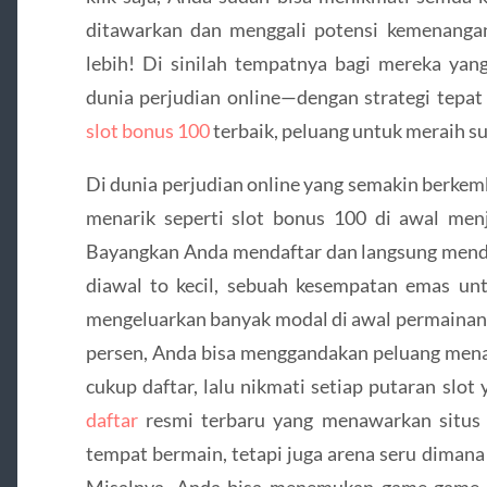
ditawarkan dan menggali potensi kemenangan 
lebih! Di sinilah tempatnya bagi mereka yan
dunia perjudian online—dengan strategi tepat
slot bonus 100
terbaik, peluang untuk meraih su
Di dunia perjudian online yang semakin berke
menarik seperti slot bonus 100 di awal men
Bayangkan Anda mendaftar dan langsung men
diawal to kecil, sebuah kesempatan emas u
mengeluarkan banyak modal di awal permainan
persen, Anda bisa menggandakan peluang mena
cukup daftar, lalu nikmati setiap putaran slot
daftar
resmi terbaru yang menawarkan situs 
tempat bermain, tetapi juga arena seru dimana