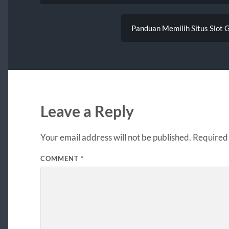
Panduan Memilih Situs Slot
Leave a Reply
Your email address will not be published.
Required 
COMMENT
*