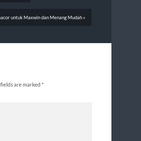
 Gacor untuk Maxwin dan Menang Mudah »
fields are marked
*