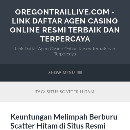
OREGONTRAILLIVE.COM -
LINK DAFTAR AGEN CASINO
ONLINE RESMI TERBAIK DAN
TERPERCAYA
Link Daftar Agen Casino Online Resmi Terbaik dan
Terpercaya
SHOW MENU
TAG:
SITUS SCATTER HITAM
Keuntungan Melimpah Berburu
Scatter Hitam di Situs Resmi