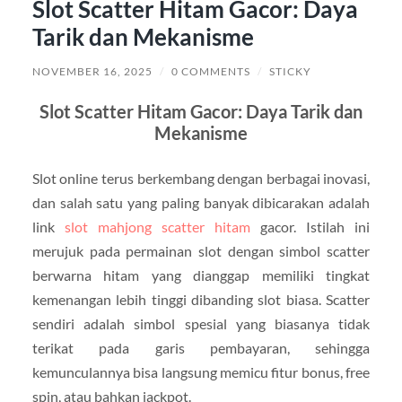
Slot Scatter Hitam Gacor: Daya
Tarik dan Mekanisme
NOVEMBER 16, 2025
/
0 COMMENTS
/
STICKY
Slot Scatter Hitam Gacor: Daya Tarik dan
Mekanisme
Slot online terus berkembang dengan berbagai inovasi,
dan salah satu yang paling banyak dibicarakan adalah
link
slot mahjong scatter hitam
gacor. Istilah ini
merujuk pada permainan slot dengan simbol scatter
berwarna hitam yang dianggap memiliki tingkat
kemenangan lebih tinggi dibanding slot biasa. Scatter
sendiri adalah simbol spesial yang biasanya tidak
terikat pada garis pembayaran, sehingga
kemunculannya bisa langsung memicu fitur bonus, free
spin, atau bahkan jackpot.