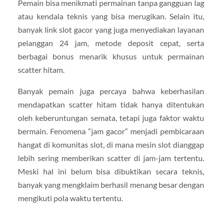
Pemain bisa menikmati permainan tanpa gangguan lag
atau kendala teknis yang bisa merugikan. Selain itu,
banyak link slot gacor yang juga menyediakan layanan
pelanggan 24 jam, metode deposit cepat, serta
berbagai bonus menarik khusus untuk permainan
scatter hitam.
Banyak pemain juga percaya bahwa keberhasilan
mendapatkan scatter hitam tidak hanya ditentukan
oleh keberuntungan semata, tetapi juga faktor waktu
bermain. Fenomena “jam gacor” menjadi pembicaraan
hangat di komunitas slot, di mana mesin slot dianggap
lebih sering memberikan scatter di jam-jam tertentu.
Meski hal ini belum bisa dibuktikan secara teknis,
banyak yang mengklaim berhasil menang besar dengan
mengikuti pola waktu tertentu.