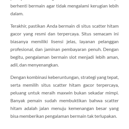
berhenti bermain agar tidak mengalami kerugian lebih
dalam.
Terakhir, pastikan Anda bermain di situs scatter hitam
gacor yang resmi dan terpercaya. Situs semacam ini
biasanya memiliki lisensi jelas, layanan pelanggan
profesional, dan jaminan pembayaran penuh. Dengan
begitu, pengalaman bermain slot menjadi lebih aman,
adil, dan menyenangkan.
Dengan kombinasi keberuntungan, strategi yang tepat,
serta memilih situs scatter hitam gacor terpercaya,
peluang untuk meraih maxwin bukan sekadar mimpi.
Banyak pemain sudah membuktikan bahwa scatter
hitam adalah jalan menuju kemenangan besar yang
bisa memberikan pengalaman bermain tak terlupakan.