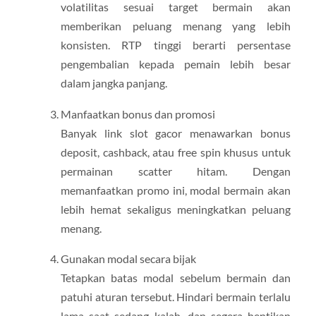
volatilitas sesuai target bermain akan
memberikan peluang menang yang lebih
konsisten. RTP tinggi berarti persentase
pengembalian kepada pemain lebih besar
dalam jangka panjang.
Manfaatkan bonus dan promosi
Banyak link slot gacor menawarkan bonus
deposit, cashback, atau free spin khusus untuk
permainan scatter hitam. Dengan
memanfaatkan promo ini, modal bermain akan
lebih hemat sekaligus meningkatkan peluang
menang.
Gunakan modal secara bijak
Tetapkan batas modal sebelum bermain dan
patuhi aturan tersebut. Hindari bermain terlalu
lama saat sedang kalah, dan segera hentikan