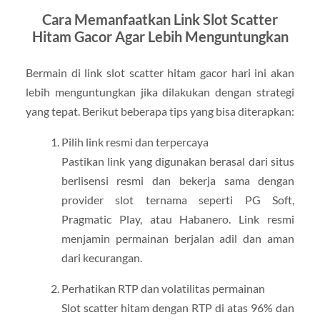
Cara Memanfaatkan Link Slot Scatter
Hitam Gacor Agar Lebih Menguntungkan
Bermain di link slot scatter hitam gacor hari ini akan
lebih menguntungkan jika dilakukan dengan strategi
yang tepat. Berikut beberapa tips yang bisa diterapkan:
Pilih link resmi dan terpercaya
Pastikan link yang digunakan berasal dari situs
berlisensi resmi dan bekerja sama dengan
provider slot ternama seperti PG Soft,
Pragmatic Play, atau Habanero. Link resmi
menjamin permainan berjalan adil dan aman
dari kecurangan.
Perhatikan RTP dan volatilitas permainan
Slot scatter hitam dengan RTP di atas 96% dan