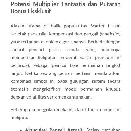
Potensi Multiplier Fantastis dan Putaran
Bonus Eksklusif
Alasan utama di balik popularitas Scatter Hitam
terletak pada nilai kompensasi dan pengali
(multiplier)
yang tertanam di dalam algoritmanya. Berbeda dengan
simbol pencuci gratis standar yang umumnya
memberikan kelipatan moderat, varian premium ini
bertindak sebagai pemicu fase permainan tingkat
lanjut. Ketika seorang pemain berhasil mendaratkan
kombinasi simbol ini pada gulungan, sistem secara
otomatis mengaktifkan mode permainan khusus
dengan volatilitas yang menguntungkan.
Beberapa keunggulan mekanis dari fitur premium ini
meliputi:
Akumulasi Pengali Agresif:
Setiap runtuhan