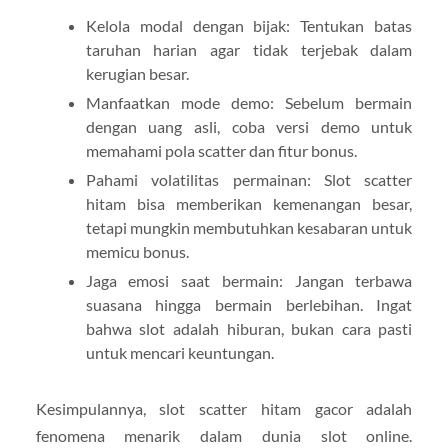
Kelola modal dengan bijak: Tentukan batas
taruhan harian agar tidak terjebak dalam
kerugian besar.
Manfaatkan mode demo: Sebelum bermain
dengan uang asli, coba versi demo untuk
memahami pola scatter dan fitur bonus.
Pahami volatilitas permainan: Slot scatter
hitam bisa memberikan kemenangan besar,
tetapi mungkin membutuhkan kesabaran untuk
memicu bonus.
Jaga emosi saat bermain: Jangan terbawa
suasana hingga bermain berlebihan. Ingat
bahwa slot adalah hiburan, bukan cara pasti
untuk mencari keuntungan.
Kesimpulannya, slot scatter hitam gacor adalah
fenomena menarik dalam dunia slot online.