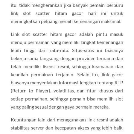
itu, tidak mengherankan jika banyak pemain berburu
link slot scatter hitam gacor hari ini untuk
meningkatkan peluang meraih kemenangan maksimal.
Link slot scatter hitam gacor adalah pintu masuk
menuju permainan yang memiliki tingkat kemenangan
lebih tinggi dari rata-rata. Situs-situs ini biasanya
bekerja sama langsung dengan provider ternama dan
telah memiliki lisensi resmi, sehingga keamanan dan
keadilan permainan terjamin. Selain itu, link gacor
biasanya menyediakan informasi lengkap tentang RTP
(Return to Player), volatilitas, dan fitur khusus dari
setiap permainan, sehingga pemain bisa memilih slot
yang paling sesuai dengan gaya bermain mereka.
Keuntungan lain dari menggunakan link resmi adalah
stabilitas server dan kecepatan akses yang lebih baik.