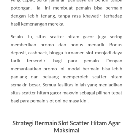
potongan. Hal ini membuat pemain bisa bermain
dengan lebih tenang, tanpa rasa khawatir terhadap
hasil kemenangan mereka.
Selain itu, situs scatter hitam gacor juga sering
memberikan promo dan bonus menarik. Bonus
deposit, cashback, hingga turnamen slot menjadi daya
tarik tersendiri bagi para pemain. Dengan
memanfaatkan promo ini, modal bermain bisa lebih
panjang dan peluang memperoleh scatter hitam
semakin besar. Semua fasilitas inilah yang menjadikan
situs scatter hitam gacor maxwin sebagai pilihan tepat
bagi para pemain slot online masa kini.
Strategi Bermain Slot Scatter Hitam Agar
Maksimal