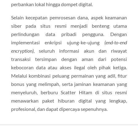
perbankan lokal hingga dompet digital.
Selain kecepatan pemrosesan dana, aspek keamanan
siber pada situs resmi menjadi benteng utama
perlindungan data pribadi pengguna. Dengan
implementasi enkripsi ujung-ke-ujung
(end-to-end
encryption)
, seluruh informasi akun dan riwayat
transaksi tersimpan dengan aman dari potensi
kebocoran data atau akses ilegal oleh pihak ketiga.
Melalui kombinasi peluang permainan yang adil, fitur
bonus yang melimpah, serta jaminan keamanan yang
menyeluruh, berburu Scatter Hitam di situs resmi
menawarkan paket hiburan digital yang lengkap,
profesional, dan dapat dipercaya sepenuhnya.