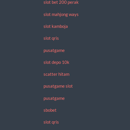
slot bet 200 perak
slot mahjong ways
slot kamboja
slot qris
pusatgame
slot depo 10k
scatter hitam
pusatgame slot
pusatgame
sbobet
slot qris