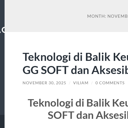
MONTH:
NOVEMB
.COM
Teknologi di Balik K
GG SOFT dan Aksesib
NOVEMBER 30, 2025
/
VILIAM
/
0 COMMENTS
Teknologi di Balik K
SOFT dan Aksesi