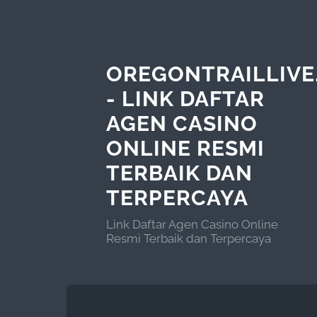
OREGONTRAILLIVE
- LINK DAFTAR
AGEN CASINO
ONLINE RESMI
TERBAIK DAN
TERPERCAYA
Link Daftar Agen Casino Online
Resmi Terbaik dan Terpercaya