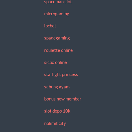
spaceman slot
microgaming
ibcbet
spadegaming
roulette online
sicbo online
starlight princess
sabung ayam
bonus new member
slot depo 10k
nolimit city