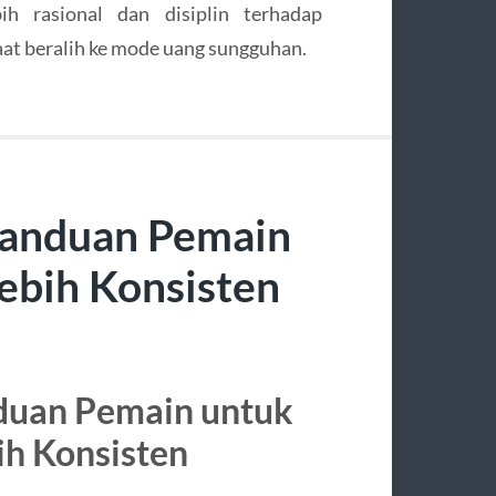
ih rasional dan disiplin terhadap
aat beralih ke mode uang sungguhan.
 Panduan Pemain
ebih Konsisten
nduan Pemain untuk
h Konsisten