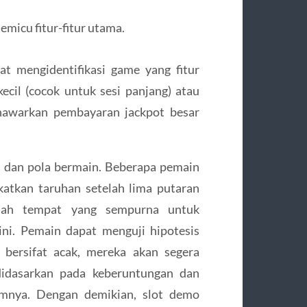
micu fitur-fitur utama.
t mengidentifikasi game yang fitur
il (cocok untuk sesi panjang) atau
nawarkan pembayaran jackpot besar
u dan pola bermain. Beberapa pemain
katkan taruhan setelah lima putaran
lah tempat yang sempurna untuk
ni. Pemain dapat menguji hipotesis
 bersifat acak, mereka akan segera
idasarkan pada keberuntungan dan
lumnya. Dengan demikian, slot demo