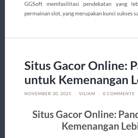
GGSoft memfasilitasi pendekatan yang leb
permainan slot, yang merupakan kunci sukses s
Situs Gacor Online:
untuk Kemenangan L
NOVEMBER 30, 2025
/
VILIAM
/
0 COMMENTS
Situs Gacor Online: Pa
Kemenangan Lebi