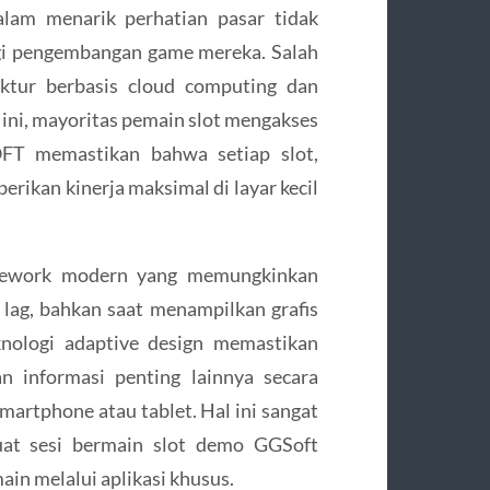
am menarik perhatian pasar tidak
logi pengembangan game mereka. Salah
ektur berbasis cloud computing dan
t ini, mayoritas pemain slot mengakses
OFT memastikan bahwa setiap slot,
rikan kinerja maksimal di layar kecil
mework modern yang memungkinkan
lag, bahkan saat menampilkan grafis
knologi adaptive design memastikan
n informasi penting lainnya secara
artphone atau tablet. Hal ini sangat
at sesi bermain slot demo GGSoft
in melalui aplikasi khusus.