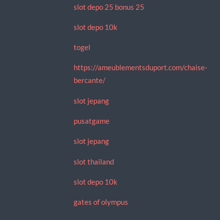
slot depo 25 bonus 25
slot depo 10k
togel
https://ameublementsduport.com/chaise-
bercante/
slot jepang
pusatgame
slot jepang
slot thailand
slot depo 10k
gates of olympus