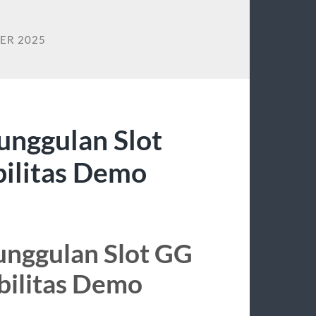
ER 2025
eunggulan Slot
ilitas Demo
eunggulan Slot GG
bilitas Demo