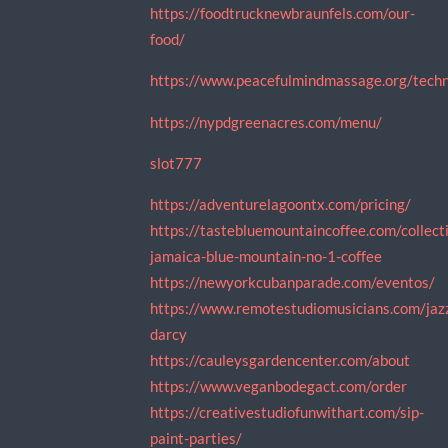
https://foodtrucknewbraunfels.com/our-
food/
https://www.peacefulmindmassage.org/techn
https://nypdgreenacres.com/menu/
slot777
https://adventurelagoontx.com/pricing/
https://tastebluemountaincoffee.com/collect
jamaica-blue-mountain-no-1-coffee
https://newyorkcubanparade.com/eventos/
https://www.remotestudiomusicians.com/jaz
darcy
https://cauleysgardencenter.com/about
https://www.veganbodegact.com/order
https://creativestudiofunwithart.com/sip-
paint-parties/