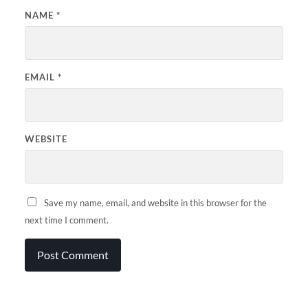
NAME
*
EMAIL
*
WEBSITE
Save my name, email, and website in this browser for the
next time I comment.