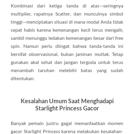
Kombinasi dari ketiga tanda di atas—seringnya
multiplier, rapatnya Scatter, dan munculnya simbol
tinggi—menciptakan situasi di mana modal Anda tidak
cepat habis karena kemenangan kecil terus mengalir,
sambil menunggu ledakan kemenangan besar dari free
spin. Namun perlu diingat bahwa tanda-tanda ini
bersifat observasional, bukan jaminan mutlak. Tetap
gunakan akal sehat dan jangan tergoda untuk terus
menambah taruhan melebihi batas yang sudah
ditentukan.
Kesalahan Umum Saat Menghadapi
Starlight Princess Gacor
Banyak pemain justru gagal memanfaatkan momen
gacor Starlight Princess karena melakukan kesalahan-