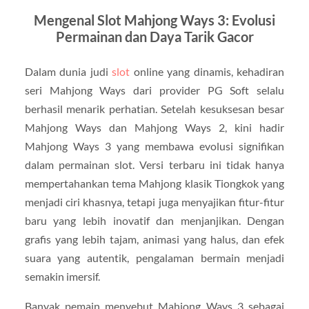
Mengenal Slot Mahjong Ways 3: Evolusi
Permainan dan Daya Tarik Gacor
Dalam dunia judi
slot
online yang dinamis, kehadiran
seri Mahjong Ways dari provider PG Soft selalu
berhasil menarik perhatian. Setelah kesuksesan besar
Mahjong Ways dan Mahjong Ways 2, kini hadir
Mahjong Ways 3 yang membawa evolusi signifikan
dalam permainan slot. Versi terbaru ini tidak hanya
mempertahankan tema Mahjong klasik Tiongkok yang
menjadi ciri khasnya, tetapi juga menyajikan fitur-fitur
baru yang lebih inovatif dan menjanjikan. Dengan
grafis yang lebih tajam, animasi yang halus, dan efek
suara yang autentik, pengalaman bermain menjadi
semakin imersif.
Banyak pemain menyebut Mahjong Ways 3 sebagai