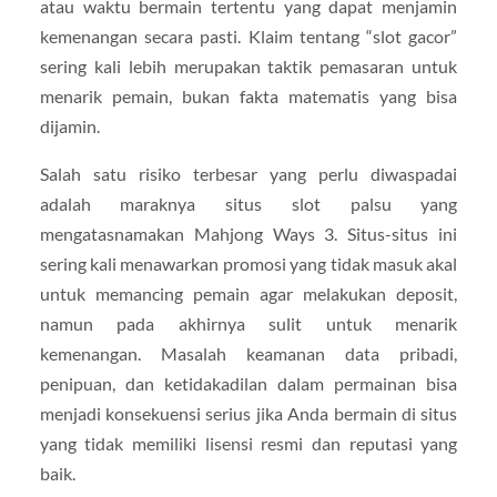
atau waktu bermain tertentu yang dapat menjamin
kemenangan secara pasti. Klaim tentang “slot gacor”
sering kali lebih merupakan taktik pemasaran untuk
menarik pemain, bukan fakta matematis yang bisa
dijamin.
Salah satu risiko terbesar yang perlu diwaspadai
adalah maraknya situs slot palsu yang
mengatasnamakan Mahjong Ways 3. Situs-situs ini
sering kali menawarkan promosi yang tidak masuk akal
untuk memancing pemain agar melakukan deposit,
namun pada akhirnya sulit untuk menarik
kemenangan. Masalah keamanan data pribadi,
penipuan, dan ketidakadilan dalam permainan bisa
menjadi konsekuensi serius jika Anda bermain di situs
yang tidak memiliki lisensi resmi dan reputasi yang
baik.