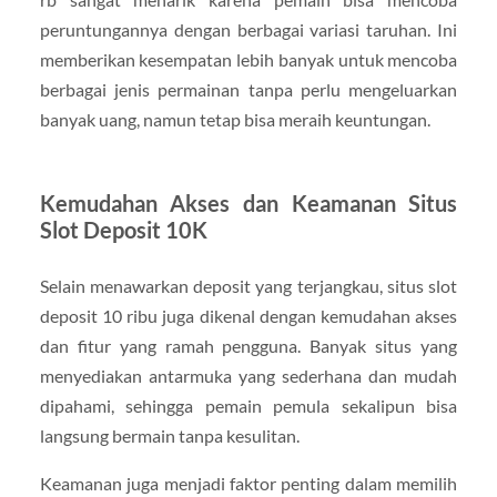
peruntungannya dengan berbagai variasi taruhan. Ini
memberikan kesempatan lebih banyak untuk mencoba
berbagai jenis permainan tanpa perlu mengeluarkan
banyak uang, namun tetap bisa meraih keuntungan.
Kemudahan Akses dan Keamanan Situs
Slot Deposit 10K
Selain menawarkan deposit yang terjangkau, situs slot
deposit 10 ribu juga dikenal dengan kemudahan akses
dan fitur yang ramah pengguna. Banyak situs yang
menyediakan antarmuka yang sederhana dan mudah
dipahami, sehingga pemain pemula sekalipun bisa
langsung bermain tanpa kesulitan.
Keamanan juga menjadi faktor penting dalam memilih