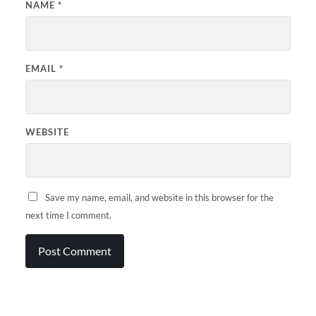
NAME
*
EMAIL
*
WEBSITE
Save my name, email, and website in this browser for the
next time I comment.