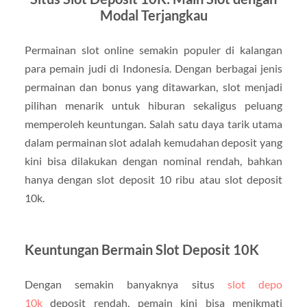
Modal Terjangkau
Permainan slot online semakin populer di kalangan
para pemain judi di Indonesia. Dengan berbagai jenis
permainan dan bonus yang ditawarkan, slot menjadi
pilihan menarik untuk hiburan sekaligus peluang
memperoleh keuntungan. Salah satu daya tarik utama
dalam permainan slot adalah kemudahan deposit yang
kini bisa dilakukan dengan nominal rendah, bahkan
hanya dengan slot deposit 10 ribu atau slot deposit
10k.
Keuntungan Bermain Slot Deposit 10K
Dengan semakin banyaknya situs
slot depo
10k
deposit rendah, pemain kini bisa menikmati