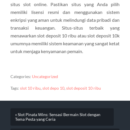
situs slot online. Pastikan situs yang Anda pilih
memiliki lisensi resmi dan menggunakan sistem
enkripsi yang aman untuk melindungi data pribadi dan
transaksi keuangan. Situs-situs terbaik yang
menawarkan slot deposit 10 ribu atau slot deposit 10k
umumnya memiliki sistem keamanan yang sangat ketat
untuk menjaga kenyamanan pemain.
Categories:
Uncategorized
Tags:
slot 10 ribu
,
slot depo 10
,
slot deposit 10 ribu
« Slot Pinata Wins: Sensasi Bermain Slot dengan
Tema Pesta yang Ceria