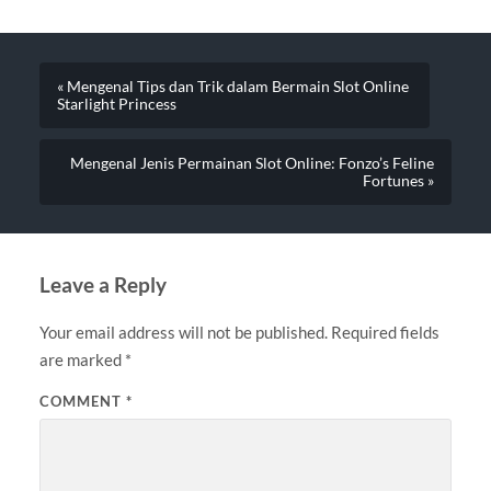
« Mengenal Tips dan Trik dalam Bermain Slot Online
Starlight Princess
Mengenal Jenis Permainan Slot Online: Fonzo’s Feline
Fortunes »
Leave a Reply
Your email address will not be published.
Required fields
are marked
*
COMMENT
*