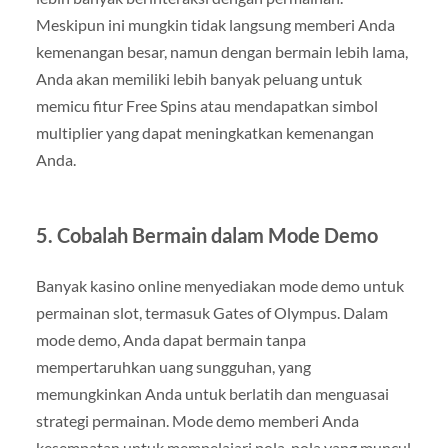
Meskipun ini mungkin tidak langsung memberi Anda
kemenangan besar, namun dengan bermain lebih lama,
Anda akan memiliki lebih banyak peluang untuk
memicu fitur Free Spins atau mendapatkan simbol
multiplier yang dapat meningkatkan kemenangan
Anda.
5.
Cobalah Bermain dalam Mode Demo
Banyak kasino online menyediakan mode demo untuk
permainan slot, termasuk Gates of Olympus. Dalam
mode demo, Anda dapat bermain tanpa
mempertaruhkan uang sungguhan, yang
memungkinkan Anda untuk berlatih dan menguasai
strategi permainan. Mode demo memberi Anda
kesempatan untuk mempelajari pola-pola yang muncul