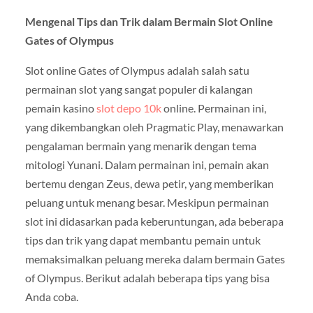
Mengenal Tips dan Trik dalam Bermain Slot Online
Gates of Olympus
Slot online Gates of Olympus adalah salah satu
permainan slot yang sangat populer di kalangan
pemain kasino
slot depo 10k
online. Permainan ini,
yang dikembangkan oleh Pragmatic Play, menawarkan
pengalaman bermain yang menarik dengan tema
mitologi Yunani. Dalam permainan ini, pemain akan
bertemu dengan Zeus, dewa petir, yang memberikan
peluang untuk menang besar. Meskipun permainan
slot ini didasarkan pada keberuntungan, ada beberapa
tips dan trik yang dapat membantu pemain untuk
memaksimalkan peluang mereka dalam bermain Gates
of Olympus. Berikut adalah beberapa tips yang bisa
Anda coba.