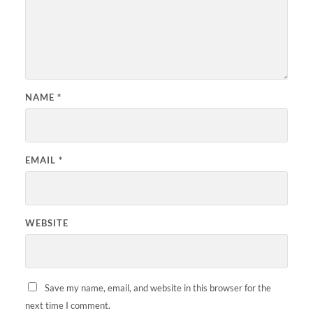
NAME
*
EMAIL
*
WEBSITE
Save my name, email, and website in this browser for the
next time I comment.