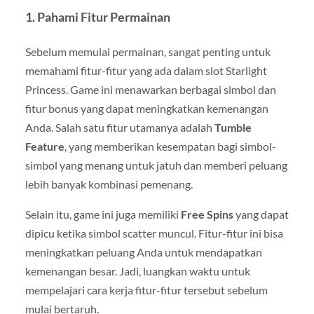
1.
Pahami Fitur Permainan
Sebelum memulai permainan, sangat penting untuk
memahami fitur-fitur yang ada dalam slot Starlight
Princess. Game ini menawarkan berbagai simbol dan
fitur bonus yang dapat meningkatkan kemenangan
Anda. Salah satu fitur utamanya adalah
Tumble
Feature
, yang memberikan kesempatan bagi simbol-
simbol yang menang untuk jatuh dan memberi peluang
lebih banyak kombinasi pemenang.
Selain itu, game ini juga memiliki
Free Spins
yang dapat
dipicu ketika simbol scatter muncul. Fitur-fitur ini bisa
meningkatkan peluang Anda untuk mendapatkan
kemenangan besar. Jadi, luangkan waktu untuk
mempelajari cara kerja fitur-fitur tersebut sebelum
mulai bertaruh.