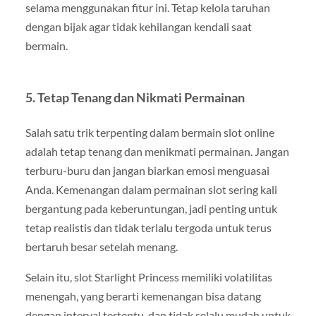
selama menggunakan fitur ini. Tetap kelola taruhan
dengan bijak agar tidak kehilangan kendali saat
bermain.
5.
Tetap Tenang dan Nikmati Permainan
Salah satu trik terpenting dalam bermain slot online
adalah tetap tenang dan menikmati permainan. Jangan
terburu-buru dan jangan biarkan emosi menguasai
Anda. Kemenangan dalam permainan slot sering kali
bergantung pada keberuntungan, jadi penting untuk
tetap realistis dan tidak terlalu tergoda untuk terus
bertaruh besar setelah menang.
Selain itu, slot Starlight Princess memiliki volatilitas
menengah, yang berarti kemenangan bisa datang
dengan interval tertentu, dan tidak selalu mudah untuk