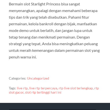
Bermain slot Starlight Princess bisa sangat
menyenangkan, apalagi dengan memahami beberapa
tips dan trik yang telah disebutkan. Pahami fitur
permainan, kelola bankroll dengan bijak, manfaatkan
mode demo untuk berlatih, dan jangan lupa untuk
tetap tenang dan menikmati permainan. Dengan
strategi yang tepat, Anda bisa meningkatkan peluang
untuk meraih kemenangan dalam permainan slot yang
penuh warna ini.
Categories:
Uncategorized
Tags:
live rtp
,
live rtp terpercaya
,
rtp live slot terlengkap
,
rtp
slot gacor
,
slot rtp tertinggi hari ini