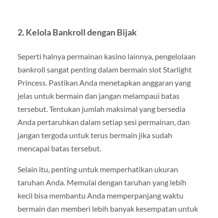
2.
Kelola Bankroll dengan Bijak
Seperti halnya permainan kasino lainnya, pengelolaan
bankroll sangat penting dalam bermain slot Starlight
Princess. Pastikan Anda menetapkan anggaran yang
jelas untuk bermain dan jangan melampaui batas
tersebut. Tentukan jumlah maksimal yang bersedia
Anda pertaruhkan dalam setiap sesi permainan, dan
jangan tergoda untuk terus bermain jika sudah
mencapai batas tersebut.
Selain itu, penting untuk memperhatikan ukuran
taruhan Anda. Memulai dengan taruhan yang lebih
kecil bisa membantu Anda memperpanjang waktu
bermain dan memberi lebih banyak kesempatan untuk