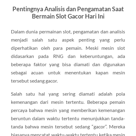
Pentingnya Analisis dan Pengamatan Saat
Bermain Slot Gacor Hari Ini
Dalam dunia permainan slot, pengamatan dan analisis
menjadi salah satu aspek penting yang perlu
diperhatikan oleh para pemain. Meski mesin slot
didasarkan pada RNG dan keberuntungan, ada
beberapa faktor yang bisa diamati dan digunakan
sebagai acuan untuk menentukan kapan mesin
tersebut sedang gacor.
Salah satu hal yang sering diamati adalah pola
kemenangan dari mesin tertentu. Beberapa pemain
percaya bahwa mesin yang memberikan kemenangan
beruntun dalam waktu tertentu menunjukkan tanda-
tanda bahwa mesin tersebut sedang “gacor”. Mereka
biasanya mencatat waktu-waktu tertentu ketika mesin