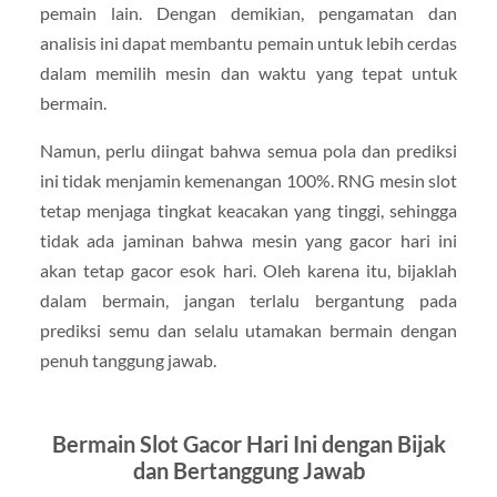
pemain lain. Dengan demikian, pengamatan dan
analisis ini dapat membantu pemain untuk lebih cerdas
dalam memilih mesin dan waktu yang tepat untuk
bermain.
Namun, perlu diingat bahwa semua pola dan prediksi
ini tidak menjamin kemenangan 100%. RNG mesin slot
tetap menjaga tingkat keacakan yang tinggi, sehingga
tidak ada jaminan bahwa mesin yang gacor hari ini
akan tetap gacor esok hari. Oleh karena itu, bijaklah
dalam bermain, jangan terlalu bergantung pada
prediksi semu dan selalu utamakan bermain dengan
penuh tanggung jawab.
Bermain Slot Gacor Hari Ini dengan Bijak
dan Bertanggung Jawab