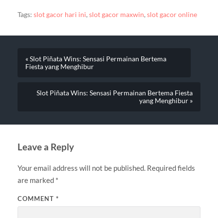
Tags:
slot gacor hari ini
,
slot gacor maxwin
,
slot gacor online
« Slot Piñata Wins: Sensasi Permainan Bertema
Fiesta yang Menghibur
Slot Piñata Wins: Sensasi Permainan Bertema Fiesta
yang Menghibur »
Leave a Reply
Your email address will not be published.
Required fields
are marked
*
COMMENT
*